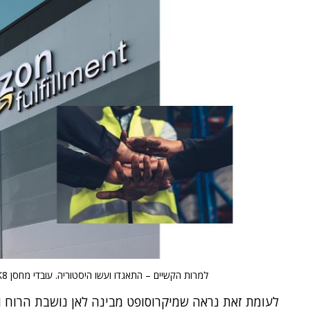
למרות הקשיים – התאגדו ועשו היסטוריה. עובדי מחסן JFK8 של אמזון. עיבוד ממוחשב.
לעומת זאת נראה שמיקרוסופט מבינה לאן נושבת הרוח ומ