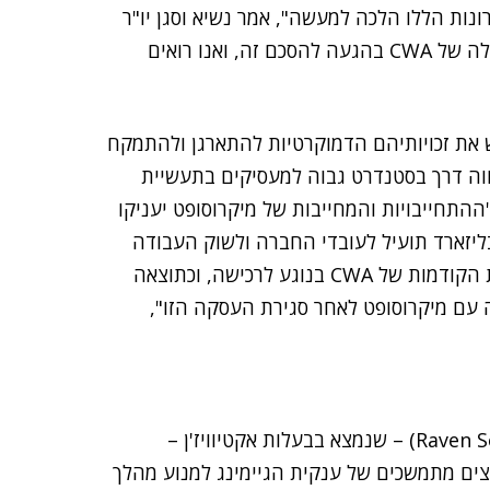
נות הללו הלכה למעשה", אמר נשיא וסגן יו"ר
. "אנו מעריכים את שיתוף הפעולה של CWA בהגעה להסכם זה, ואנו רואים
ש את זכויותיהם הדמוקרטיות להתארגן ולהתמקח
ווה דרך בסטנדרט גבוה למעסיקים בתעשיית
ההתחייבויות והמחייבות של מיקרוסופט יעניקו
בליזארד תועיל לעובדי החברה ולשוק העבודה
הרחב יותר של משחקי הווידיאו. ההסכם מתייחס לדאגות הקודמות של CWA בנוגע לרכישה, וכתוצאה
ה עם מיקרוסופט לאחר סגירת העסקה הזו",
(Raven Software) – שנמצא בבעלות אקטיוויז'ן –
צים מתמשכים של ענקית הגיימינג למנוע מהלך