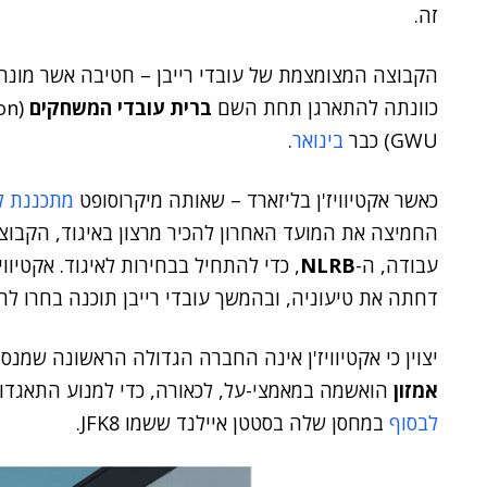
זה.
כוונתה להתארגן תחת השם
ברית עובדי המשחקים
GWU) כבר
בינואר
.
כאשר אקטיוויז'ן בליזארד – שאותה מיקרוסופט
מתכננת ל
החמיצה את המועד האחרון להכיר מרצון באיגוד, הקבו
עבודה, ה-
NLRB
, כדי להתחיל בבחירות לאיגוד. אקטיו
דחתה את טיעוניה, ובהמשך עובדי רייבן תוכנה בחרו לה
יצוין כי אקטיוויז'ן אינה החברה הגדולה הראשונה שמנסה
אמזון
הואשמה במאמצי-על, לכאורה, כדי למנוע התאגדו
לבסוף
במחסן שלה בסטטן איילנד ששמו JFK8.