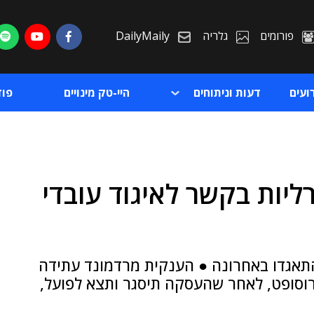
פורומים
גלריה
DailyMaily
ועים
דעות וניתוחים
היי-טק מינויים
פו
ליות בקשר לאיגוד עובדי
ת
ת
 התאגדו באחרונה ● הענקית מרדמונד עתידה
רוסופט, לאחר שהעסקה תיסגר ותצא לפועל,