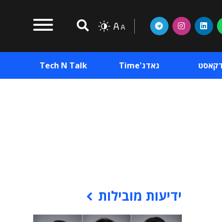
דקאסט
גאדג'Time
Tech N Talk
וכן פרסומי
תוכן פרסומי
וכן פרסומי
ידיעות מובילות