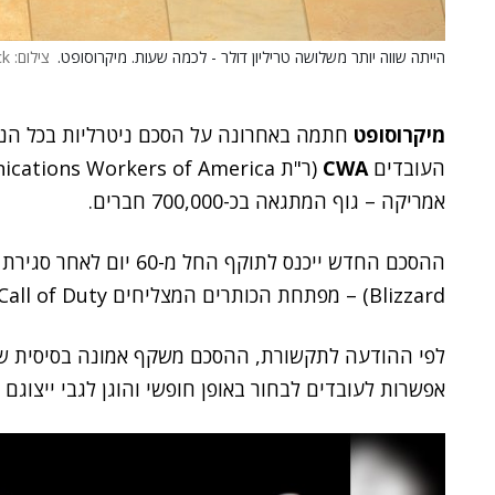
הייתה שווה יותר משלושה טריליון דולר - לכמה שעות. מיקרוסופט.
צילום: BigStock
מיקרוסופט
חתמה באחרונה על הסכם ניטרליות בכל הנוג
העובדים
CWA
אמריקה – גוף המתגאה בכ-700,000 חברים.
ההסכם החדש ייכנס לתוקף החל מ-60 יום לאחר סגירת הרכישה של
Blizzard) – מפתחת הכותרים המצליחים Call of Duty, וקנדי קראש – על ידי מיקרוסופט.
לפי ההודעה לתקשורת, ההסכם משקף אמונה בסיסית של 
אפשרות לעובדים לבחור באופן חופשי והוגן לגבי ייצוגם ב