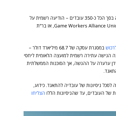
הקבוצה המצומצמת של עובדי רייבן – חטיבה אשר מונה בסך הכל כ-350 עובדים – הודיעה רשמית על
(Game Workers Alliance Union, או בר"ת
רכוש
במסגרת עסקה של 68.7 מיליארד דולר –
צה הגישה עתירה רשמית למועצה הלאומית ליחסי
ויז'ן ערערה על ההגשה, אך הסוכנות הממשלתית
תאגד.
 לסכל ניסיונות של עובדיה להתאגד. כידוע,
ת של העובדים, עד שהניסיונות הללו
הצליחו