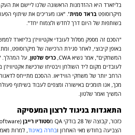
בליזארד היא ההזדמנות הראשונה שלנו ליישם את העקרו
מיקרוסופט
בראד סמית'
בשותפות של היום דרך לחדש ולצמוח יחד".
"הסכם זה מספק מסלול לעובדי אקטיוויז'ן בליזארד לממ
באופן קיבוצי, לאחר סגירת הרכישה של מיקרוסופט, ומת
המשחקים", אמר נשיא CWA,
כריס שלטון
, על המהלך. "
לעובדים מקום ליד השולחן ויבטיחו שרכישת אקטיוויז'ן 
מכך, אנו תומכים באישורה ומצפים לעבוד בשיתוף פעול
המשיך ואמר שלטון.
התאגדות בניגוד לרצון המעסיקה
כזכור, קבוצה של 28 בודקי QA מ
סטודיו רייבן
הצביעה בחודש מאי האחרון ו
בחרה באיגוד
, למרות מאמ