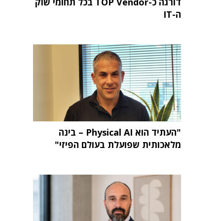
דורגה כ-TOP Vendor בכל תחומי שוק
ה-IT
"העתיד הוא Physical AI – בינה
מלאכותית שפועלת בעולם הפיזי"