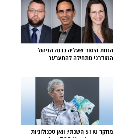
הנחת היסוד שעליה נבנה הניהול
המודרני מתחילה להתערער
מחקר STKI השנתי: וואן טכנולוגיות