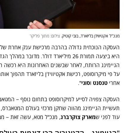
מנכ"ל אקטיוויז'ן בליזארד, בובי קוטיק.
צילום: מתוך פליקר
העסקה הנוכחית גדולה בהרבה מרכישת ענק אחרת של מ
היא ביצעה תמורת 26 מיליארד דולר. מדוב
הגיימינג הרותח, לאחר שבשנים האחרונות היא רכשה חב
על פי מיקרוסופט, רכישת אקטיוויז'ן בליזארד תהפוך או
אחרי
טנסנט
ו
סוני
".
העסקה צפויה לסייע למיקרוסופט בתחום נוסף – המטא
תעשיית הגיימינג מהווה שחקן מרכזי בעולם המטאברס, ו
עוד לפני ש
מארק צוקרברג
, מנכ"ל מטא, עשה זאת – מבי
"הגיימינג – הקטגוריה הכי דינמית בעולם