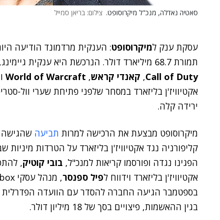
סאטיה נאדלה, מנכ"ל מיקרוסופט.
צילום: בריאן סמייל
עסקת ענק ל
מיקרוסופט
: הענקית מרדמונד הודיעה היום
תמורת 68.7 מיליארד דולר. הנרכשת היא ענקית גיימינג, שבין היתר פיתחה את המשחקים הפופולריים
Call of Duty
,
קאנדי קראש
,
World of Warcraft
ו
ד
אקטיוויז'ן בליזארד במסחר שלפני פתיחת שערי וול-סטר
ירידה קלה.
מיקרוסופט מבצעת את הרכישה למרות
תביעה
שהגישה ה
קליפורניה נגד אקטיוויז'ן בליזארד על הטרדות מיניות 
הפגינו נגדה ופורסמו קריאות למנכ"ל,
בובי קוטיק
, להתפ
אקטיוויז'ן בליזארד וידווח ל
פיל ספנסר
בספטמבר הגיעה החברה להסדר עם הוועדה הפדרלית לשו
בגין ההאשמות, פיצויים בסך של 18 מיליון דולר.