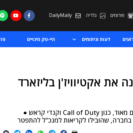
פורומים
גלריה
DailyMaily
ועים
דעות וניתוחים
היי-טק מינויים
פו
 את אקטיוויז'ן בליזארד
ת
ת
החברה הנרכשת אחראית למשחקים פופולריים מאוד, כגון Call of Duty וקנדי קראש ●
בחברה, שהובילו לקריאות למנכ"ל להתפטר