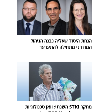
הנחת היסוד שעליה נבנה הניהול
המודרני מתחילה להתערער
מחקר STKI השנתי: וואן טכנולוגיות