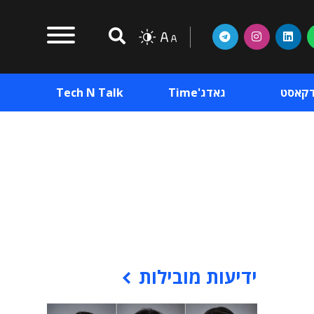
דקאסט
גאדג'Time
Tech N Talk
וכן פרסומי
תוכן פרסומי
וכן פרסומי
ידיעות מובילות