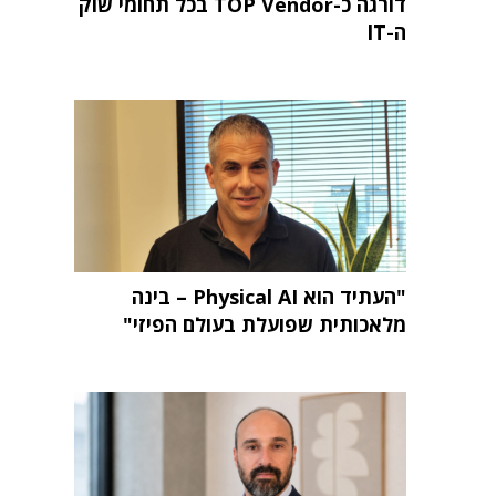
דורגה כ-TOP Vendor בכל תחומי שוק
ה-IT
"העתיד הוא Physical AI – בינה
מלאכותית שפועלת בעולם הפיזי"