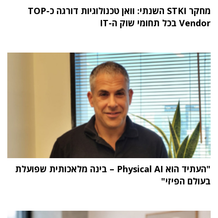
מחקר STKI השנתי: וואן טכנולוגיות דורגה כ-TOP
Vendor בכל תחומי שוק ה-IT
"העתיד הוא Physical AI – בינה מלאכותית שפועלת
בעולם הפיזי"