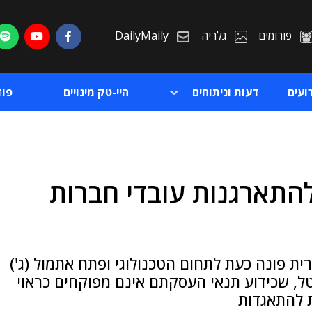
פורומים
גלריה
DailyMaily
ועים
דעות וניתוחים
היי-טק מינויים
פו
וד CWA פועל להתארגנות עובדי חברות
ת
ת
ת פונה כעת לתחום הטכנולוגי ופתח אתמול (ג')
בדי הדיגיטל, שכידוע תנאי העסקתם אינם מפוקחים כראוי
ת להתאגדות