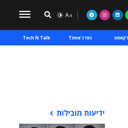
דקאסט
גאדג'Time
Tech N Talk
וכן פרסומי
תוכן פרסומי
וכן פרסומי
ידיעות מובילות