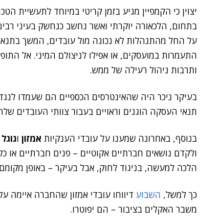
יצוין כי הקמפיין מגיע בזמן קריטי במיוחד לתעשיית הטכ
בתחום, הלכאורה יוקרתי ואשר נחשב כנחשק בעיני רבי
על החל מהתנהלות לא נכונה מול עובדים, המשך בתנאי 
התעמרות במועסקים, או אפילו לניצולם המיני. אל התופ
ותרבות ניהול רעילה של ממש.
בעיקר ניכר היה שהאינטרסים הכספיים הם שעמדו לנגד
תנאי העסקה הוגנים וראויים בעבור צוותי העובדים של
בנוסף, באחרונה שמענו על עובדי הענקיות
אמזון
ו
גוגל
ש
ולקדם נושאים חברתיים אקוטיים – פנים חברתיים או כלל
הלכה למעשה, בניגוד לחוק, אבל בעיקר – באופן מקומם מ
כך למשל,
השבוע
דיווחו עובדי אמזון שהחברה איימה ע
משבר האקלים בציבור – הם יפוטרו.