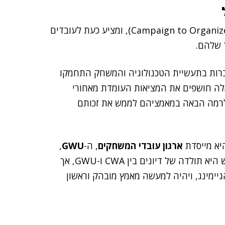
הארגון השיק את ה-CODE (ר"ת Campaign to Organize Digital Employees), ומציע כעת לעובדים
 שלהם.
ברות בתעשיית הטכנולוגיה והמשחק התחמקו
 אלה חושפים את המציאות העומדת מאחורי
ע לרמה הבאה במאמציהם לממש את זכותם
יא מייסדת
ארגון עובדי המשחקים
, ה-
GWU
,
. לפי הדיווחים, ההחלטה על הקמפיין החדש היא תולדה של דיונים בין CWA ו-GWU, אך
 הגיימינג, ויהיה למעשה מאמץ מובהק וראשון