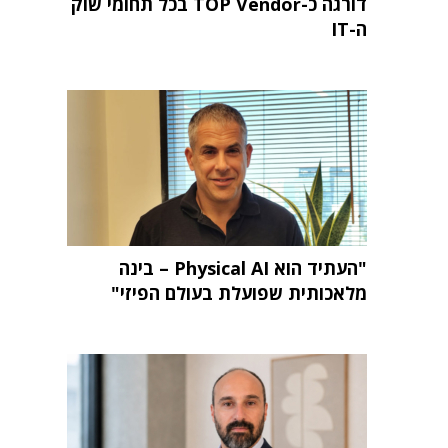
דורגה כ-TOP Vendor בכל תחומי שוק
ה-IT
"העתיד הוא Physical AI – בינה
מלאכותית שפועלת בעולם הפיזי"