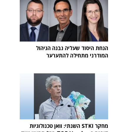
הנחת היסוד שעליה נבנה הניהול
המודרני מתחילה להתערער
מחקר STKI השנתי: וואן טכנולוגיות