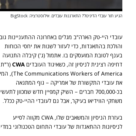
הגיע תור עובדי הדיגיטל? התארגנות עובדים. אילוסטרציה: BigStock
עובדי היי-טק הארה"ב מגלים באחרונה ההתעניינות גוב
והולכת בהתאגדות, כדי לעזור לשנות את יחסי הכוחות
בענף לטובת המועסקים בו. אתמול (ג') קיבלה התנועה
דחיפה רצינית לניסיון זה, כשאיגוד העובדים
CWA
(ר"ת
munications Workers of America
את עובדי התקשורת של אמריקה – גוף המתגאה
בכ-700,000 חברים – השיק קמפיין חדש שמכוון לתעשי
משחקי הווידיאו בעיקר, אבל גם לעובדי ההיי-טק ככלל.
בעזרת הניסיון והמשאבים שלו, CWA מקווה לסייע
לניסיונות ההתאגדות של עובדי התחום הטכנולוגי במדי