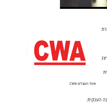
רת
The Com), המייצג
ית
איגוד העובדים CWA
נה הענקית.