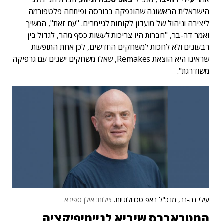
הישראלית הראשונה שהונפקה בבורסה ופיתחה פלטפורמה
ליצירה וניהול של מועדון לקוחות לגיימרים. "עם זאת", המשיך
ואמר דה-בר, "חברות היו צריכות לעשות כסף מהר, לגדול בין
רבעונים ולא לחכות למשחקים החדשים, לכן אחת התופעות
שראינו היא הוצאת Remakes, שאלו משחקים ישנים עם גרפיקה
משודרגת".
עילי דה-בר, מנכ"ל באפ טכנולוגיות.
צילום: אילן ספירא
המטראברס שיביא לגיימיפיקציה