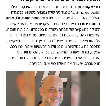
דורי אקסטרמן
, מנהל טכנולוגיות ראשי בחברת
אינקרדיבילד
(Incredibuild), שהטכנולוגיה שלה נמצאת בשימוש בלמעלה
מ-90% מהטריפל A סטודיו כדוגמת
סוני
,
מיקרוסופט
,
EA
,
אפיק
גיימס
ו
נינטנדו
, מאמין כי המגמה העיקרית שנראה בענף השנה
תתמקד בהשקעה של חברות משחקים בטכנולוגיות פיתוח תוכנה,
שיאפשרו להגיע להישגים גבוהים במינימום זמן: "רבים מדברים
על 'התפוצצות תעשיית הגיימינג' כטרנד אך מדובר בגיימיפיקציה,
מהפכה בה טכנולוגיות גיימינג זולגות לתעשיות שונות, כמו רכב,
אופנה, בידור וספורט, שמאמצות לתוכן את הכלים ותהליכי
העבודה של עולם הגיימינג. זליגה זו רק תלך ותתעצם עם כניסת
המטאברס, שישנה את העולם כפי שאנו מכירים".