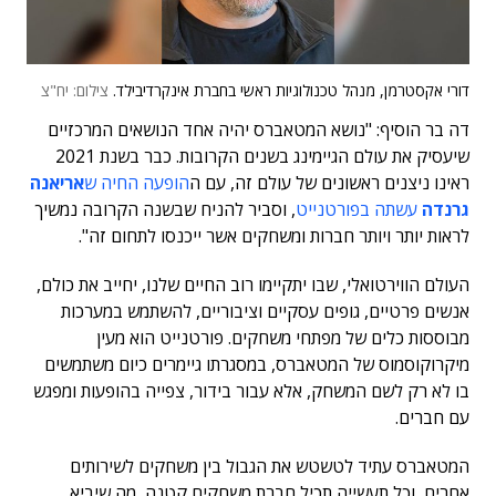
דורי אקסטרמן, מנהל טכנולוגיות ראשי בחברת אינקרדיבילד.
צילום: יח"צ
דה בר הוסיף: "נושא המטאברס יהיה אחד הנושאים המרכזיים
שיעסיק את עולם הגיימינג בשנים הקרובות. כבר בשנת 2021
ראינו ניצנים ראשונים של עולם זה, עם ה
הופעה החיה ש
אריאנה
גרנדה
עשתה בפורטנייט
, וסביר להניח שבשנה הקרובה נמשיך
לראות יותר ויותר חברות ומשחקים אשר ייכנסו לתחום זה".
העולם הווירטואלי, שבו יתקיימו רוב החיים שלנו, יחייב את כולם,
אנשים פרטיים, גופים עסקיים וציבוריים, להשתמש במערכות
מבוססות כלים של מפתחי משחקים. פורטנייט הוא מעין
מיקרוקוסמוס של המטאברס, במסגרתו גיימרים כיום משתמשים
בו לא רק לשם המשחק, אלא עבור בידור, צפייה בהופעות ומפגש
עם חברים.
המטאברס עתיד לטשטש את הגבול בין משחקים לשירותים
אחרים, וכל תעשייה תכיל חברת משחקים קטנה, מה שיביא