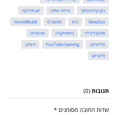
נתן קרפיבנסקי
טיילור ווסינג
יאן פירהקה
NewZoo
ניוזו
מטאברס
IncrediBuild
אינקרדיבילד
גיימיפיקציה
פורטנייט
פלייטיקה
YouTube Gaming
גיימינג
פלאריום
תגובות
(0)
שדות החובה מסומנים
*