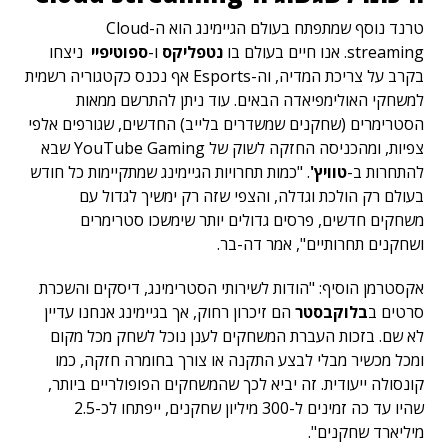
טרנד נוסף שמתפתח בעולם הגיימינג הוא ה-Cloud
streaming. אנו חיים בעולם בו
נטפליקס
ו-
ספוטיפיי
ניצחו
בקרב על צריכת המדיה, וה-Esports אף נכנס כקטגוריה רשמית
למשחקי האולימפיאדה הבאים. עוד ניתן להתרשם ממאות
הסטרימרים (שחקנים שמשדרים בלייב) החדשים, שגורפים אלפי
צפיות, ומהכניסה החזקה לשוק של YouTube Gaming שבא
להתחרות ב-
טוויץ'
. "כמות תחרויות הגיימינג שמתקיימות כל חודש
בעולם רק הולכת וגדלה, והצפי שזה רק ימשיך לגדול עם
משחקים חדשים, פרסים גדולים יותר שימשכו סטרימרים
ושחקנים תחרותיים", אמר דה-בר.
אקסטרמן הוסיף: "הודות לשירותי הסטרימינג, דיסקים והשכרת
סרטים ב
בלוקבסטר
הם זיכרון רחוק, אך בגיימינג אנחנו עדיין
לא שם. בזכות העברת המשחקים לענן נוכל לשחק מכל מקום
ומכל מכשיר מבלי לבצע התקנה או צורך בחומרה חזקה, כמו
קונסולה ייעודית. זה יביא לכך שהמשחקים הפופולריים ביותר,
שהיו עד כה זמינים ל-300 מיליון שחקנים, ייפתחו לכ-2.5
מיליארד שחקנים".