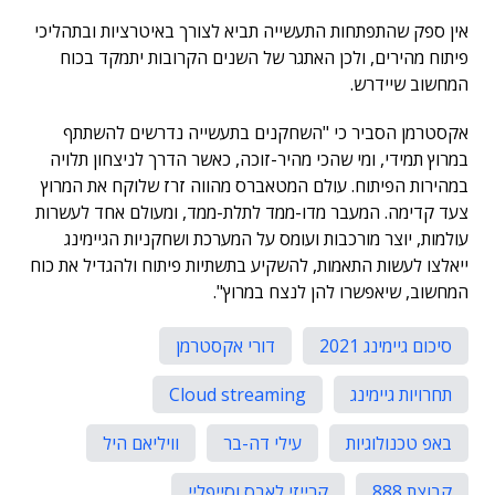
אין ספק שהתפתחות התעשייה תביא לצורך באיטרציות ובתהליכי
פיתוח מהירים, ולכן האתגר של השנים הקרובות יתמקד בכוח
המחשוב שיידרש.
אקסטרמן הסביר כי "השחקנים בתעשייה נדרשים להשתתף
במרוץ תמידי, ומי שהכי מהיר-זוכה, כאשר הדרך לניצחון תלויה
במהירות הפיתוח. עולם המטאברס מהווה זרז שלוקח את המרוץ
צעד קדימה. המעבר מדו-ממד לתלת-ממד, ומעולם אחד לעשרות
עולמות, יוצר מורכבות ועומס על המערכת ושחקניות הגיימינג
ייאלצו לעשות התאמות, להשקיע בתשתיות פיתוח ולהגדיל את כוח
המחשוב, שיאפשרו להן לנצח במרוץ".
סיכום גיימינג 2021
דורי אקסטרמן
תחרויות גיימינג
Cloud streaming
באפ טכנולוגיות
עילי דה-בר
וויליאם היל
קבוצת 888
קרייזי לאבס וסייפליי