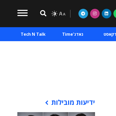
דקאסט
גאדג'Time
Tech N Talk
וכן פרסומי
תוכן פרסומי
וכן פרסומי
ידיעות מובילות