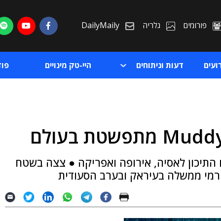
פורומים
גלריה
DailyMaily
ועים
דעות וניתוחים
היי-טק מינויים
פו
ת
תיכון לאסיה, אירופה ואפריקה ● צצה בשטח
ת