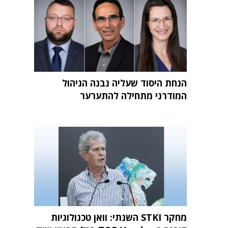
הנחת היסוד שעליה נבנה הניהול
המודרני מתחילה להתערער
מחקר STKI השנתי: וואן טכנולוגיות