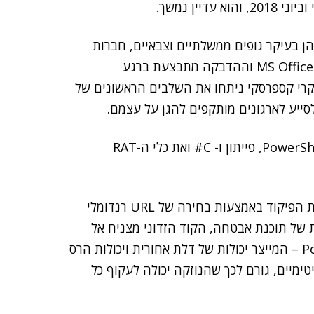
יין נמשך.
ן בעיקר גופים ממשלתיים וצבאיים, חברות
טלקום ומוסדות השכלה. ההודעות נשאו קבצי MS Office 97-2003 וההדבקה מתבצעת ברגע
רי קספרסקי ניתחו את השלבים הראשונים של
יע לארגונים מותקפים להגן על עצמם.
החקירה בודקת כעת גם את מאגר כלי ה-PowerShell, VBS, VBA, פייתון ו- C# ואת כלי ה-RAT
ברגע שההדבקה מופעלת, הנוזקה מבססת קשר עם שרת הפיקוד באמצעות בחירה של URL רנדומלי
 של תוכנת אבטחה, הקוד הזדוני מצניח אל
מחשב הקורבן כמה סקריפטים, ולבסוף מטען PowerShell – המייצר יכולות של דלת אחורית ויכולות הרס
ת למחוק קבצים). השימוש שנעשה בקבצי MS לגיטימיים, גורם לכך שהנוזקה יכולה לעקוף כל