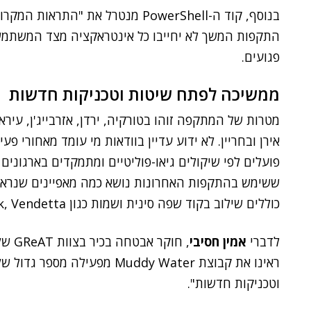
בנוסף, קוד ה-PowerShell מנטרל את 
התקפות המשך לא יחייבו כל אינטראקציה מצד המשתמש
פגועים.
ממשיכה לפתח שיטות וטכניקות חדשות
מטרות של המתקפה זוהו בטורקיה, ירדן, אזרבייג'ן, עירא
פועלים לפי שיקולים גיאו-פוליטיים ומתמקדים בארגונים
ששימש בהתקפות האחרונות נושא כמה מאפיינים שנראה כ
כוללים שילוב בקוד שפה סינית ושמות כגון Leo, PooPak, Vendetta ו-Turk.
לדברי
אמין חסיבי
, חו
ראינו את קבוצת Muddy Water מ
וטכניקות חדשות".