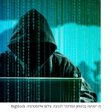
מ-"פגיעה בביטחון המדינה" לגניבה. צילום אילוסטרציה: BigStock