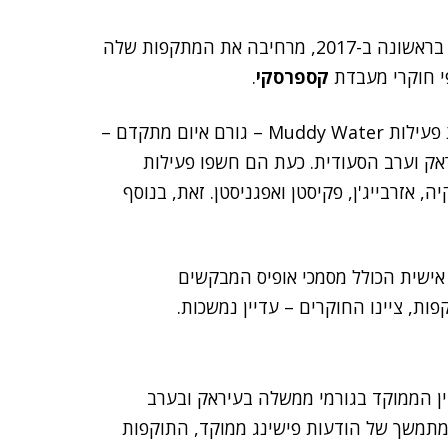
קבוצת ההאקרים Muddy Water, שפעילותה התגלתה בראשונה ב-2017, מרחיבה את המתקפות שלה
פי חוקרי מעבדת
קספרסקי
.
החוקרים של ענקית אבטחת המידע הרוסית מנטרים את פעילות Muddy Water – גורם איום מתקדם –
ק וערב הסעודית. כעת הם חשפו פעילות
, אזרבייג'ן, פקיסטן ואפגניסטן. זאת, בנוסף
אישית הכולל מסמכי אופיס המבקשים
, ציינו החוקרים – עדיין נמשכות.
בשנת 2017 במסגרת קמפיין הממוקד בגורמי ממשלה בעיראק ובערב
 מתמשך של הודעות פישינג ממוקד, התוקפות