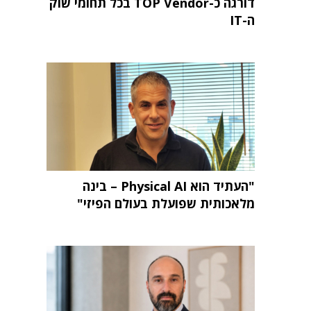
דורגה כ-TOP Vendor בכל תחומי שוק
ה-IT
"העתיד הוא Physical AI – בינה
מלאכותית שפועלת בעולם הפיזי"