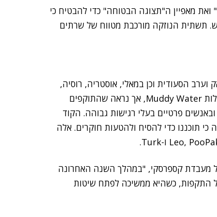
"התראות המקרו" ואת מאפיין ה"תצוגה הבטוחה" כדי להבטיח כי
. תשתית הנוזקה מורכבת מטווח של שרתים
ק וערב הסעודית וכן במאלי, אוסטריה, רוסיה,
אירן ובחריין. לא ידוע עדיין בוודאות מי עומד מאחורי פעילות Muddy Water, אך נראה שהתוקפים
 ובאנשים פרטיים בעלי רגישות גבוהה. הקוד
י תוכננו כדי להסיח ולהטעות חוקרים. אלה
קר אבטחה בכיר בצוות GReAT של מעבדת קספרסקי, "במהלך השנה האחרונה
פעילה מספר גדול של התקפות, כשהיא ממשיכה לפתח שיטות