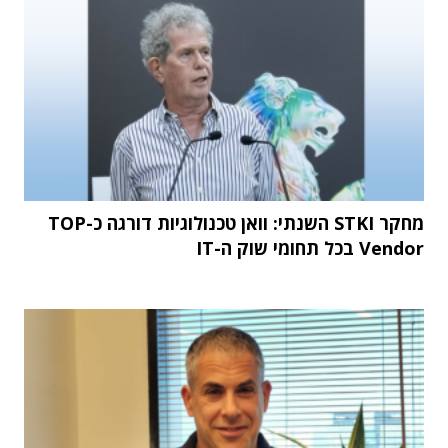
מחקר STKI השנתי: וואן טכנולוגיות דורגה כ-TOP
Vendor בכל תחומי שוק ה-IT