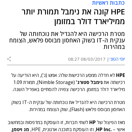
כתבות ראשיות
HPE קונה את נימבל תמורת יותר
ממיליארד דולר במזומן
מטרת הרכישה היא להגדיל את נוכחותה של
ענקית ה-IT בשוק האחסון מבוסס פלאש, הצומח
במהירות
יוסי הטוני
08/03/2017 08:27
HPE
לא חדלה ממסע הרכישות שלה: אמש (ג'), היא הודיעה על
רכישתה את
נימבל סטורג'
(Nimble Storage), תמורת 1.09
מיליארד דולר במזומן. הרכישה צפויה להסתיים באפריל השנה.
מטרת הרכישה היא להגדיל את נוכחותה של ענקית ה-IT בשוק
האחסון מבוסס פלאש (Flash), שוק הצומח במהירות.
מאז הפיצול של
HP
לשתי חברות, זו העוסקת במדפסות ובמחשוב
אישי –
.HP Inc
, וזו העוסקת בתוכנה ארגונית, HPE,
מג ויטמן
,