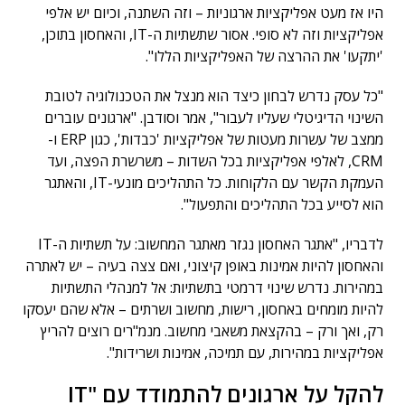
היו אז מעט אפליקציות ארגוניות – וזה השתנה, וכיום יש אלפי
אפליקציות וזה לא סופי. אסור שתשתיות ה-IT, והאחסון בתוכן,
'יתקעו' את ההרצה של האפליקציות הללו".
"כל עסק נדרש לבחון כיצד הוא מנצל את הטכנולוגיה לטובת
השינוי הדיגיטלי שעליו לעבור", אמר וסודבן. "ארגונים עוברים
ממצב של עשרות מעטות של אפליקציות 'כבדות', כגון ERP ו-
CRM, לאלפי אפליקציות בכל השדות – משרשרת הפצה, ועד
העמקת הקשר עם הלקוחות. כל התהליכים מונעי-IT, והאתגר
הוא לסייע בכל התהליכים והתפעול".
לדבריו, "אתגר האחסון נגזר מאתגר המחשוב: על תשתיות ה-IT
והאחסון להיות אמינות באופן קיצוני, ואם צצה בעיה – יש לאתרה
במהירות. נדרש שינוי דרמטי בתשתיות: אל למנהלי התשתיות
להיות מומחים באחסון, רישות, מחשוב ושרתים – אלא שהם יעסקו
רק, ואך ורק – בהקצאת משאבי מחשוב. מנמ"רים רוצים להריץ
אפליקציות במהירות, עם תמיכה, אמינות ושרידות".
להקל על ארגונים להתמודד עם "IT