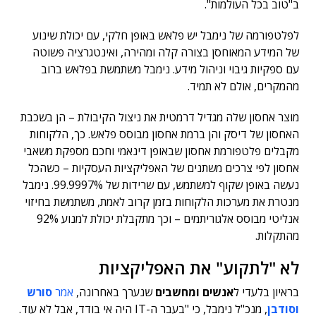
ב"טוב בכל העולמות".
לפלטפורמה של נימבל יש פלאש באופן חלקי, עם יכולת שינוע
של המידע המאוחסן בצורה קלה ומהירה, ואינטגרציה פשוטה
עם ספקיות גיבוי וניהול מידע. נימבל משתמשת בפלאש ברוב
מהמקרים, אולם לא תמיד.
מוצר אחסון שלה מגדיל דרמטית את ניצול הקיבולת – הן בשכבת
האחסון של דיסק והן ברמת אחסון מבוסס פלאש. כך, הלקוחות
מקבלים פלטפורמת אחסון שבאופן דינאמי וחכם מספקת משאבי
אחסון לפי צרכים משתנים של האפליקציות העסקיות – כשהכל
נעשה באופן שקוף למשתמש, עם שרידות של 99.9997%. נימבל
מנטרת את מערכות הלקוחות בזמן קרוב לאמת, משתמשת בחיזוי
אנליטי מבוסס אלגוריתמים – וכך מתקבלת יכולת למנוע 92%
מהתקלות.
לא "לתקוע" את האפליקציות
בראיון בלעדי ל
אנשים ומחשבים
שנערך באחרונה,
אמר
סורש
וסודבן
, מנכ"ל נימבל, כי "בעבר ה-IT היה אי בודד, אבל לא עוד.