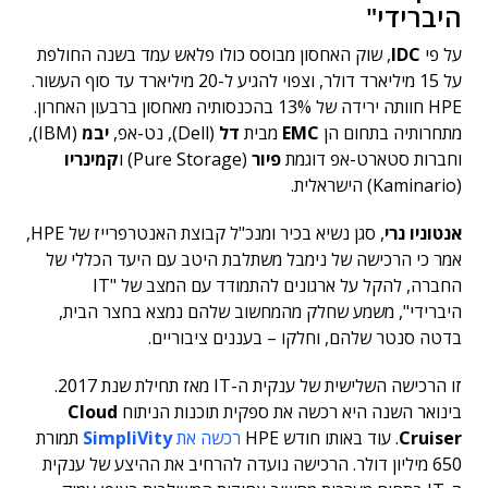
היברידי"
על פי
IDC
, שוק האחסון מבוסס כולו פלאש עמד בשנה החולפת
על 15 מיליארד דולר, וצפוי להגיע ל-20 מיליארד עד סוף העשור.
HPE חוותה ירידה של 13% בהכנסותיה מאחסון ברבעון האחרון.
מתחרותיה בתחום הן
EMC
מבית
דל
(Dell), נט-אפ,
יבמ
(IBM),
וחברות סטארט-אפ דוגמת
פיור
(Pure Storage) ו
קמינריו
(Kaminario) הישראלית.
אנטוניו נרי
, סגן נשיא בכיר ומנכ"ל קבוצת האנטרפרייז של HPE,
אמר כי הרכישה של נימבל משתלבת היטב עם היעד הכללי של
החברה, להקל על ארגונים להתמודד עם המצב של "IT
היברידי", משמע שחלק מהמחשוב שלהם נמצא בחצר הבית,
בדטה סנטר שלהם, וחלקו – בעננים ציבוריים.
זו הרכישה השלישית של ענקית ה-IT מאז תחילת שנת 2017.
בינואר השנה היא רכשה את ספקית תוכנות הניתוח
Cloud
Cruiser
. עוד באותו חודש HPE
רכשה את
SimpliVity
תמורת
650 מיליון דולר. הרכישה נועדה להרחיב את ההיצע של ענקית