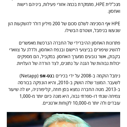
מנכ"לית HPE, מתמקדת בכמה אזורי פעילות, ביניהם רישות
ואחסון.
HPE אף הסכימה לשלם סכום של 200 מיליון דולר להשקעות הון
שנעשו בנימבל, ושטרם הבשילו.
פתרונות האחסון ההיברידי של החברה הנרכשת מאפשרים
להשיג שיפורים בביצועי היישום ובנפח האחסון, ולדלג על צווארי
בקבוק, אשר נובעים ממערך האחסון. במקביל, הם מספקים
יכולות גבוהות של הגנה על נתונים, לצד הורדה של העלויות.
נימבל הוקמה ב-2008 על ידי בכירים ב
נט-אפ
(Netapp)
לשעבר. המוצר שלה הושק ב-2010, והיא הונפקה בבורסה
ב-2013. מטה החברה נמצא בסן חוזה, קליפורניה, יש לה שיעור
צמיחה שנתי דו-ספרתי גבוה, היא מונה כיום יותר מ-1,000
עובדים ולה יותר מ-10,000 לקוחות ארגוניים.