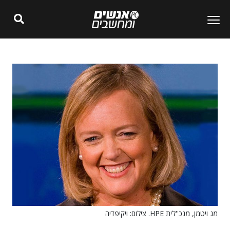
מג ויטמן, מנכ''לית HPE. צילום: ויקיפדיה