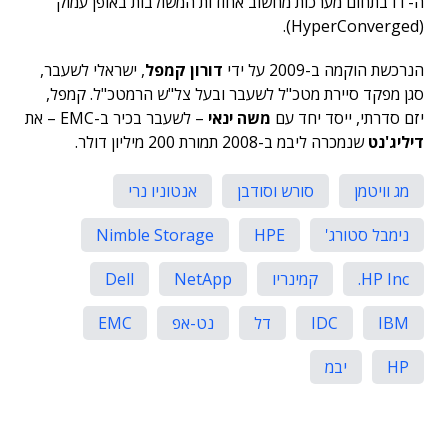
ה-IT בתחום מערכות מחשוב אחודות המשולבות באופן עמוק
(HyperConverged).
הנרכשת הוקמה ב-2009 על ידי
דורון קמפל
, ישראלי לשעבר,
סגן מפקד סיירת מטכ"ל לשעבר ובעל צל"ש הרמטכ"ל. קמפל,
יזם סדרתי, ייסד יחד עם
משה ינאי
– לשעבר בכיר ב-EMC – את
דיליג'נט
שנמכרה ליבמ ב-2008 תמורת 200 מיליון דולר.
מג וויטמן
סורש וסודבן
אנטוניו נרי
נימבל סטורג'
HPE
Nimble Storage
HP Inc.
קמינריו
NetApp
Dell
IBM
IDC
דל
נט-אפ
EMC
HP
יבמ