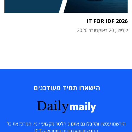
IT FOR IDF 2026
שלישי, 20 באוקטובר 2026
הישארו תמיד מעודכנים
Daily
maily
הירשמו עכשיו ותקבלו גם אתם ניוזלטר מקצועי יומי, המרכז את כל
החדשות והעדכונים בתחומי ה-ICT