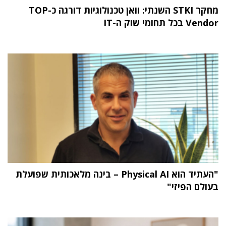
מחקר STKI השנתי: וואן טכנולוגיות דורגה כ-TOP
Vendor בכל תחומי שוק ה-IT
"העתיד הוא Physical AI – בינה מלאכותית שפועלת
בעולם הפיזי"