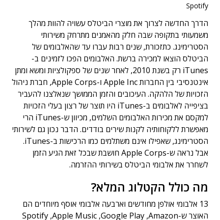
Spotify
הדרך החדשה לצרוך את מוצרי הביטלס עשויה להוות מהלך
משמעותי בתקופה שבה חלק מהאמנים מתרחק משירותי
הסטרימינג. כתזכורת, שנים רבות עברו עד שהאלבומים של
הביטלס הוצאו למכירה ברשת. האלבומים הפכו לזמינים ב-
iTunes רק בשנת 2010, לאחר שנים של ספקולציות ומשא ומתן
אינטנסיבי בין החברות Apple Inc ו-Apple Corps, חברת ניהול
הזכויות של הלהקה. העיכובים והזמן הממושך שנאלצנו להעביר
בציפייה לאלבומים ב-iTunes היו תוצר של רצון בעלי הזכויות
למקסם את מכירות האלבומים השלמים, מכיוון ש-iTunes הרי
מאפשרת ללקוחותיה לקנות שירים בודדים. הדבר נכון גם לשירותי
הסטרימינג, שאפילו אינם משתלמים כמו הרכישות ב-iTunes.
אבל נראה ש-Apple Corps חושבת שבכל זאת הגיע הזמן
לשחרר את אלבומי הביטלס בשירותי ההזרמה.
מה כולל הקטלוג המלא?
13 אלבומי אולפן מחודשים וארבעה אלבומי אוסף מיוחדים הם
האוצר ש-Spotify ,Apple Music ,Google Play ,Amazon