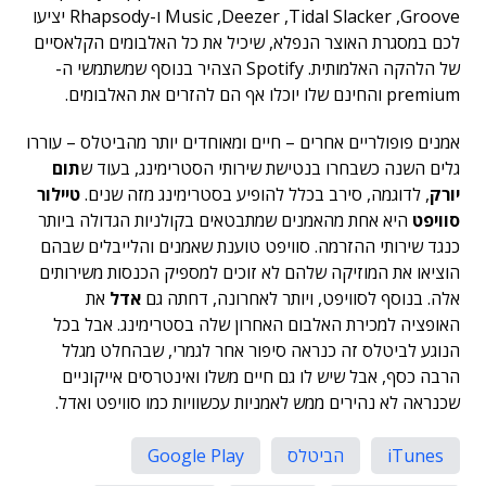
Music ,Deezer ,Tidal Slacker ,Groove ו-Rhapsody יציעו
לכם במסגרת האוצר הנפלא, שיכיל את כל האלבומים הקלאסיים
של הלהקה האלמותית. Spotify הצהיר בנוסף שמשתמשי ה-
premium והחינם שלו יוכלו אף הם להזרים את האלבומים.
אמנים פופולריים אחרים – חיים ומאוחדים יותר מהביטלס – עוררו
גלים השנה כשבחרו בנטישת שירותי הסטרימינג, בעוד ש
תום
יורק
, לדוגמה, סירב בכלל להופיע בסטרימינג מזה שנים.
טיילור
סוויפט
היא אחת מהאמנים שמתבטאים בקולניות הגדולה ביותר
כנגד שירותי ההזרמה. סוויפט טוענת שאמנים והלייבלים שבהם
הוציאו את המוזיקה שלהם לא זוכים למספיק הכנסות משירותים
אלה. בנוסף לסוויפט, ויותר לאחרונה, דחתה גם
אדל
את
האופציה למכירת האלבום האחרון שלה בסטרימינג. אבל בכל
הנוגע לביטלס זה כנראה סיפור אחר לגמרי, שבהחלט מגלל
הרבה כסף, אבל שיש לו גם חיים משלו ואינטרסים אייקוניים
שכנראה לא נהירים ממש לאמניות עכשוויות כמו סוויפט ואדל.
iTunes
הביטלס
Google Play