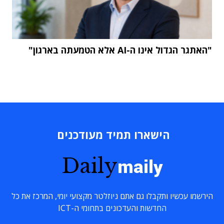
"האתגר הגדול אינו ה-AI אלא הטמעתה בארגון"
הישארו תמיד מעודכנים
Daily
maily
הירשמו עכשיו ותקבלו גם אתם ניוזלטר מקצועי יומי, המרכז את כל
החדשות והעדכונים בתחומי ה-ICT