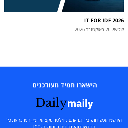
IT FOR IDF 2026
שלישי, 20 באוקטובר 2026
הישארו תמיד מעודכנים
Daily
maily
הירשמו עכשיו ותקבלו גם אתם ניוזלטר מקצועי יומי, המרכז את כל
החדשות והעדכונים בתחומי ה-ICT