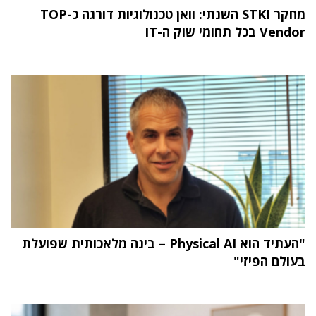
מחקר STKI השנתי: וואן טכנולוגיות דורגה כ-TOP
Vendor בכל תחומי שוק ה-IT
"העתיד הוא Physical AI – בינה מלאכותית שפועלת
בעולם הפיזי"