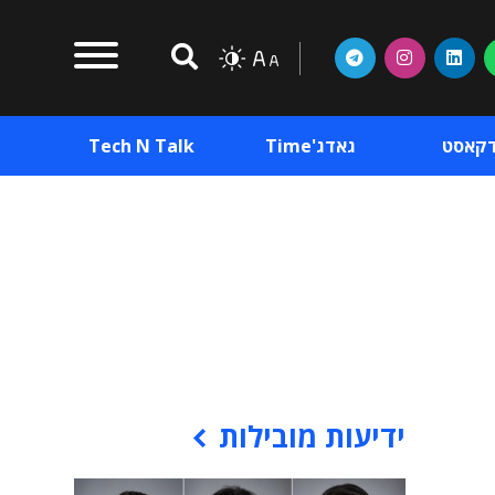
דקאסט
גאדג'Time
Tech N Talk
וכן פרסומי
תוכן פרסומי
וכן פרסומי
ידיעות מובילות