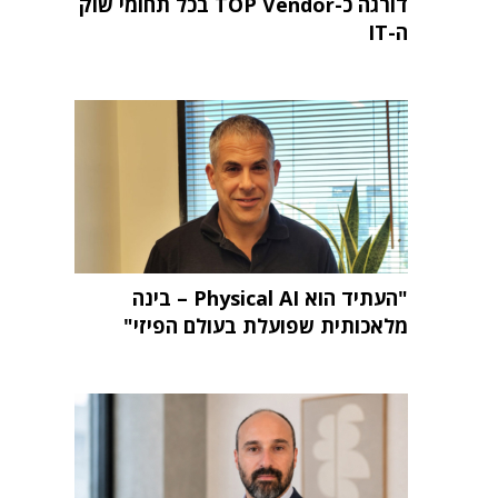
דורגה כ-TOP Vendor בכל תחומי שוק
ה-IT
"העתיד הוא Physical AI – בינה
מלאכותית שפועלת בעולם הפיזי"