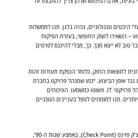
י בעיות, אולם המימוש שלהן צריך להתבצע על
לי היבטים טכנולוגיים, נהיה בלגן. תנו לממשלות
וע – השאירו לשוק החופשי, בעזרת הפיקוח
ר טוב לא ייצא מכך. כך, מבלי להיכנס לפרטים
נית לתוצאות החוק, כלומר הנפקת תעודות זהות
ם נגד אופן הביצוע. "כמו שמנהל פרויקט בחברת
תוכנה לא יודע לחוקק חוקים, כך ממשלות לא יודעות לנהל פרויקטי IT. פשוטו כמשמעו. הוויכוחים
ותרים. תנו למומחים לטפל בעניינים הטכניים
מצ'ק פוינט (Check Point), באמצע שנות ה-90',