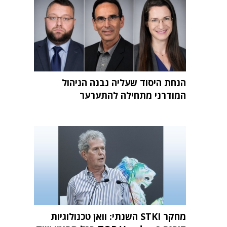
הנחת היסוד שעליה נבנה הניהול
המודרני מתחילה להתערער
מחקר STKI השנתי: וואן טכנולוגיות