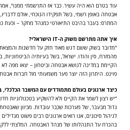
עוד בטרם הוא היה עשיר. כבר אז התרשמתי ממנו", אמר 
אבטחה באופן רשמי, בשל תפקידו הנוכחי, אולם לדבריו, 
המתרס: בעבר בהיבט התיאורטי כמנהל מחקר – וכעת כמנ
איך אתה מתרשם משוק ה-IT הישראלי?
"מדובר בשוק ששם דגש מאוד חזק על חדשנות והמצאתיות
מהמזרח, סין והודו. ישראל, בשל בעיותיה הביטחוניות,
הקיימת במדינה לנושא אבטחה וביטחון – יצאו מפה לא 
פוינט. היתרון הזה יוצר פער משמעותי מול חברות אבטח
כיצד ארגונים בעולם מתמודדים עם המשבר הכלכלי, בהיבט ה-IT ואב
"יש רצון לשמר את הקיים ולא להשקיע בטכנולוגיות חדשו
גדול מבעבר, של מערכות שכבר עובדות. מכיוון שאבטחת 
לניהול סיכונים, אנו רואים ארגונים רבים פשוט מגדילים
בהכרח על התנהלותו של מנהל האבטחה. המלצתי ללקוח