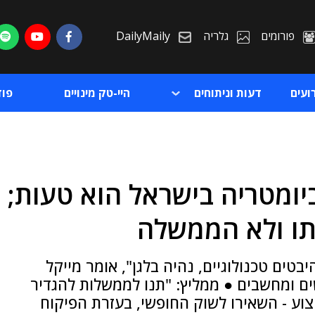
פורומים
גלריה
DailyMaily
ועים
דעות וניתוחים
היי-טק מינויים
פו
יומטריה בישראל הוא טעות;
ת
תו ולא הממשלה
ת
טים טכנולוגיים, נהיה בלגן", אומר מייקל
ים ומחשבים ● ממליץ: "תנו לממשלות להגדיר
צוע - השאירו לשוק החופשי, בעזרת הפיקוח