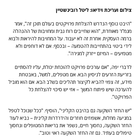
צילום ועריכת וידיאו: ליטל רובינשטיין
"היבט נוסף הנדרש להצלחת פרויקטים בעולם תוכן זה", אמר
מנמ"ר מאוחדת, "הוא שחייבים רוח גבית ומחויבות של ההנהלה
ברמה העסקית. אחרת זה לא יעבוד. על המחויבות להיראות ולבוא
לידי ביטוי בהתחייבות להטמעה – ובכסף. אם לא דוחפים ולא
מטמיעים – המיזם ייזרק למגירה".
לדברי יפה, "אם עורכים פרויקט להוכחת יכולת, עליו להסתיים
בזריעת הזרעים לניסיון הבא. אם מטפלים, למשל, באבטחת
מידע, זה צפוי להביא לקיצור תהליכים בשלב הבא. אם הוא מוביל
להערכה שיש פיתוח המשך – אזי יש סיכוי להצלחת כל
הפרויקט".
"יש החזר השקעה גם בהיבט הקליני", הוסיף. "ככל שנוכל לטפל
במניעה מחלות, אשפוזים חוזרים והידרדרות קלינית – נביא לעוד
החזר השקעה, נחסוך חיים, נשפר את בריאות המטופלים ונחסוך
טיפולים בעתיד. גם זה החזר השקעה ראוי וטוב".