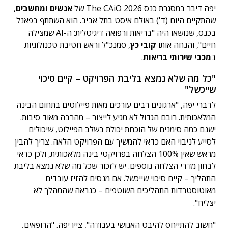
יפה דיבר במסגרת כנס The CAiO 2026 של
אנשים ומחשבים
,
שהתקיים היום (ד') באולם איסט בתל אביב. הוא השתתף בפאנל
בכנס, שנושאו היה "בריאות ורפואה דיגיטלית: ה-AI שמצילה
חיים", והנחה אותו
קובי כץ
, סמנכ"ל וראש חטיבת טכנולוגיות
ב
מכבי שירותי בריאות
.
"כל מה שלא נמצא בליבת הפרויקט – קיים סיכוי
שייכשל"
לדברי יפה, "ארגונים רבים עורכים מאות פיילוטים בתחום הבינה
המלאכותית. רובם הגדול לא מגיע לייצור – מהרבה מאוד סיבות.
ישנם כמה סימנים של הוכחת יכולת בשלב הפיילוט, שיכולים
לסייע לניבוי האם כדאי להמשיך עם הפרויקט הלאה. צריך להבין
מראש שאין 100% הצלחה בפרויקטי בינה מלאכותית, ולכן כדאי
לבחון מדדי הצלחה נוספים. יש לזכור שכל מה שלא נמצא בליבת
התהליך – קיים סיכוי שייכשל. אם מנסים להזיז עובדים
מאוטוסטרדות התהליכים השוטפים – כנראה שהמהלך לא
יצליח".
"חשוב להתייחס להיבט האנושי בעבודה", ציין יפה. "הרופאים,