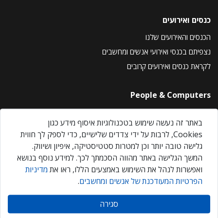
כנסים ואירועים
הכנסים והאירועים שלנו
נצפיתם בכנסי ואירועי אנשים ומחשבים
לקראת כנסים ואירועים קרובים
People & Computers
About Us
באתר זה נעשה שימוש בטכנולוגיות איסוף מידע כגון
Privacy Policy
Cookies, לרבות על ידי צדדים שלישיים, כדי לספק לך חווית
Contact Us
גלישה טובה יותר וכן למטרות סטטיסטיקה, איפיון ושיווק.
Our Events
המשך הגלישה באתר מהווה הסכמתך לכך. למידע נוסף בנושא
ואפשרות לנהל את השימוש באמצעים הללו, ראו את
מדיניות
הפרטיות המעודכנת של אנשים ומחשבים
.
אנשים ומחשבים © 2026 – כל הזכויות שמורות
סגירה
Created by