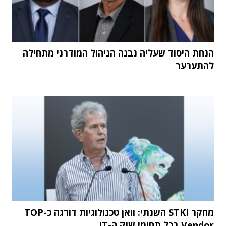
הנחת היסוד שעליה נבנה הניהול המודרני מתחילה
להתערער
מחקר STKI השנתי: וואן טכנולוגיות דורגה כ-TOP
Vendor בכל תחומי שוק ה-IT