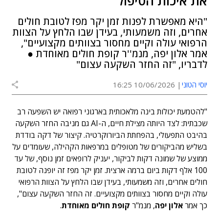
את איכות הטיפול"
"היא מאפשרת לפנות זמן יקר מפז לטובת חולים
אחרים, וזה משמעותי, בעידן שבו הלחץ על הצוות
הרפואי עולה וקיים מחסור בצוותים מקצועיים",
אמר אלון יפה, מנמ''ר קופת חולים מאוחדת ●
לדבריו, "זה החזר השקעה עצום"
יוסי הטוני
10/06/2026 16:25
"להטמעת יכולות בינה מלאכותית בארגוני רפואה יש השפעה רב
שכבתית: לצד היותה מצילת חיים, ה-AI גם מניבה החזר השקעה
בהיבט התפעולי, בהפחתת הביורוקרטיה. קיצור של דקה בודדת
בשליש מהביקורים של מטופלים במרפאות הקהילה, שעומדים על
ממוצע של שמונה דקות לביקור, יעניק לרופאים זמן נוסף, של עד
100 אלף דקות ביום ברמה ארצית. זמן יקר מפז זה יופנה לטובת
חולים אחרים, וזה משמעותי, בעידן שבו הלחץ על הצוות הרפואי
עולה וקיים מחסור בצוותים מקצועיים. זה החזר השקעה עצום",
כך אמר
אלון יפה
, מנמ"ר
קופת חולים מאוחדת
.