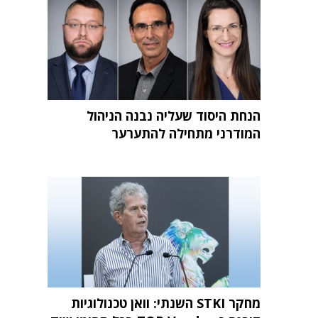
הנחת היסוד שעליה נבנה הניהול
המודרני מתחילה להתערער
מחקר STKI השנתי: וואן טכנולוגיות