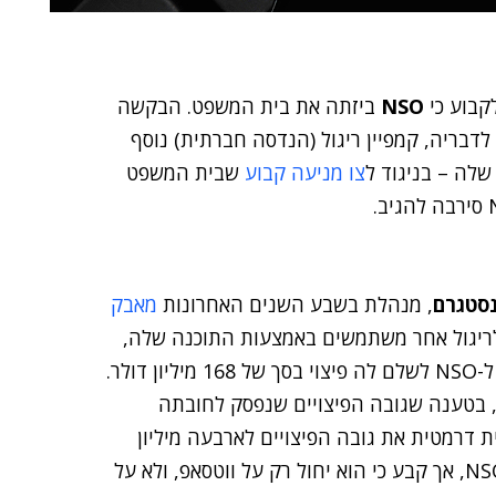
קבוע כי
NSO
ביזתה את בית המשפט. הבקשה
בריה, קמפיין ריגול (הנדסה חברתית) נוסף
לה – בניגוד ל
צו מניעה קבוע
שבית המשפט
נסטגרם
, מנהלת בשבע השנים האחרונות
מאבק
סאפ לריגול אחר משתמשים באמצעות התוכנה שלה,
בית המשפט לטובת מטא והורה ל-NSO לשלם לה פיצוי בסך של 168 מיליון דולר.
 בטענה שגובה הפיצויים שנפסק לחובתה
דרמטית את גובה הפיצויים לארבעה מיליון
דולר. באותה ההחלטה הוא הוציא צו מניעה קבוע נגד NSO, אך קבע כי הוא יחול רק על ווטסאפ, ולא על