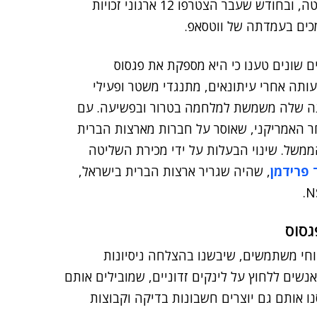
הפלטפורמות האחרות של מטא. NSO ערערה על ההחלטה, ובחודש שעבר הצטרפו 12 ארגוני זכויות
כים בעמדתה של ווטסאפ.
קירים שונים טענו כי היא מספקת את פגסוס
ותה אחרי עיתונאים, מתנגדי משטר ופעילי
 כי התוכנה שלה משמשת למלחמה בטרור ובפשיעה. עם
האמריקני, שאוסר על חברות מארצות הברית
הממשל. שינוי הבעלות על ידי מכירת השליטה
ד פרידמן
, שהיה שגריר ארצות הברית בישראל,
גסוס
וחי משתמשים, שיבשנו בהצלחה ניסיונות
NSO. הם ניסו לשטות באנשים ללחוץ על לינקים זדוניים, שמובילים אותם
ו אותם גם יוצרים חשבונות בדיקה וקבוצות