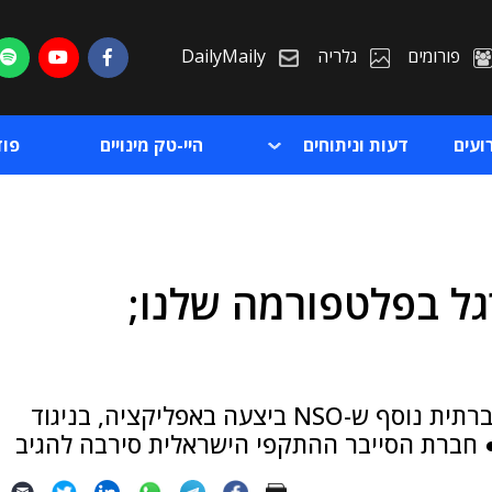
פורומים
גלריה
DailyMaily
ועים
דעות וניתוחים
היי-טק מינויים
פו
יכה לרגל בפלטפורמה שלנו;
ת
ת
לטענת ווטסאפ, היא שיבשה קמפיין הנדסה חברתית נוסף ש-NSO ביצעה באפליקציה, בניגוד
 חברת הסייבר ההתקפי הישראלית סירבה להגיב