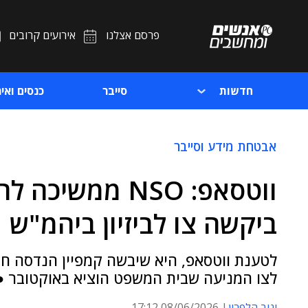
פרסם אצלנו
אירועים קרובים
חדשות
סייבר
כנסים ואיר
אבטחת מידע וסייבר
ווטסאפ: NSO ממש
ביקשה צו לביזיון ביהמ"ש
לצו המניעה שבית המשפט הוציא באוקטובר ●
יניב הלפרין
08/06/2026 17:12