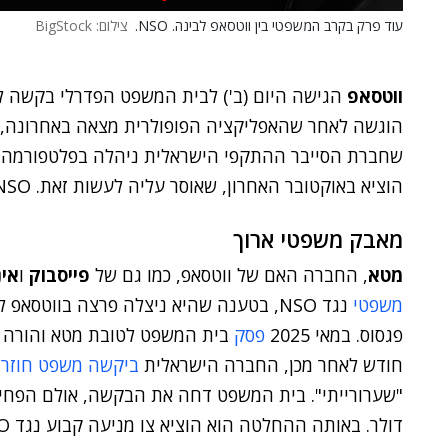
עוד פרק בקרב המשפטי בין ווטסאפ לבינה. NSO.
צילום: BigStock
ווטסאפ
הגישה היום (ב') לבית המשפט הפדרלי בקשה ל
הוגשה לאחר שהאפליקציה הפופולרית מצאה באחרונה, לד
שחברת הסייבר ההתקפי הישראלית ניהלה בפלטפורמה ש
הוציא באוקטובר האחרון, שאוסר עליה לעשות זאת. NSO סירבה להגיב.
מאבק משפטי ארוך
מטא
, החברה האם של ווטסאפ, כמו גם של
פייסבוק
ו
אי
משפטי
נגד NSO, בטענה שהיא ניצלה פרצה בווט
פגסוס. במאי 2025
פסק
חודש לאחר מכן, החברה הישראלית
ביקשה משפט חוזר
,
"שערורייתי". בית המשפט דחה את הבקשה, אולם הפחית 