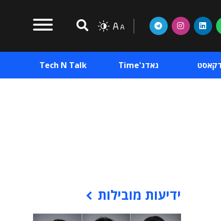
דקאסט
גאדג'Time
Tech N Talk
וכן פרסומי
תוכן פרסומי
וכן פרסומי
ידיעות מובילות