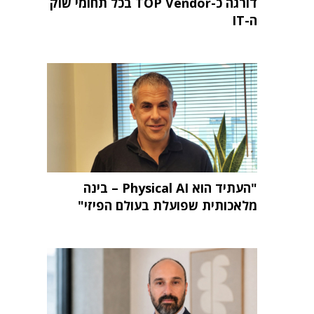
דורגה כ-TOP Vendor בכל תחומי שוק
ה-IT
"העתיד הוא Physical AI – בינה
מלאכותית שפועלת בעולם הפיזי"