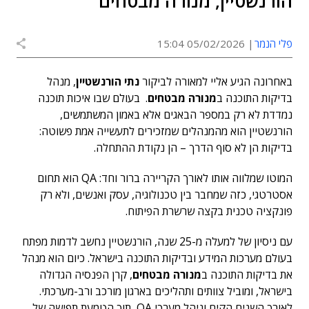
הורנשטיין, מנורה מבטחים
פלי הנמר
05/02/2026 15:04
באחרונה הגיע אליי למאורה לביקור
נתי הורנשטיין
, מנהל
בדיקות התוכנה ב
מנורה מבטחים
. בעולם שבו איכות תוכנה
נמדדת לא רק במספר הבאגים אלא באמון המשתמשים,
הורנשטיין הוא מהמנהלים שמזכירים לתעשייה אמת פשוטה:
בדיקות הן לא סוף הדרך – הן נקודת ההתחלה.
המוטו שמלווה אותו לאורך הקריירה ברור וחד: QA הוא תחום
אסטרטגי, כזה שמחבר בין טכנולוגיה, עסק ואנשים, ולא רק
פונקציה טכנית בקצה שרשרת הפיתוח.
עם ניסיון של למעלה מ-25 שנה, הורנשטיין נחשב לדמות מפתח
בעולם מערכות המידע ובדיקות התוכנה בישראל. כיום הוא מנהל
את בדיקות התוכנה ב
מנורה מבטחים
, קרן הפנסיה הגדולה
בישראל, ומוביל צוותים ותהליכים בארגון מורכב ורב-מערכתי.
לאורך השנים הקים וניהל מערכי QA, תוך הטמעת תפישה של