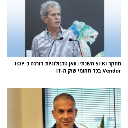
מחקר STKI השנתי: וואן טכנולוגיות דורגה כ-TOP
Vendor בכל תחומי שוק ה-IT