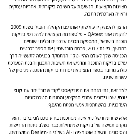
מצוינות מקצועית, הנשענת על חשיבה ביקורתית, אחריות עסקית
וראייה מערכתית רחבה.
הרצון להעמיק ידע ולשתף אותו עם הקהילה הוביל בשנת 2009
להקמת אתר QAtest – פלטפורמה מקצועית למהנדסי בדיקות
תוכנה בישראל, המספקת תכנים עדכניים וכלים יישומיים.
בהמשך, בשנת 2017, פרסם הורנשטיין את הספר "כרטיס
הכניסה שלך לעולם ההיי-טק", המתמקד בכניסה לתעשייה דרך
עולם בדיקות התוכנה ומדגיש את חשיבות התכנון והבנת המערכת
כולה. מדובר בספר המציג את יסודות בדיקות התוכנה מניסיון של
עשרות שנים.
לצד זאת, נתי מנחה את הפודקאסט "קוד שבור" יחד עם
קובי
יונסי
, שבו נידונים אתגרי המקצוע והמגמות הטכנולוגיות
העדכניות, בהשתתפות אנשי מפתח מהענף.
אלא שתרומתו של נתי אינה מסתכמת בידע טכנולוגי בלבד. הוא
מקדם תפישה של בדיקות שמתחילות כבר בשלב ניתוח הדרישות
והסיכונים, ומשלב אוטומציה ו-AI בשלבי ה-Design המוקדמים,