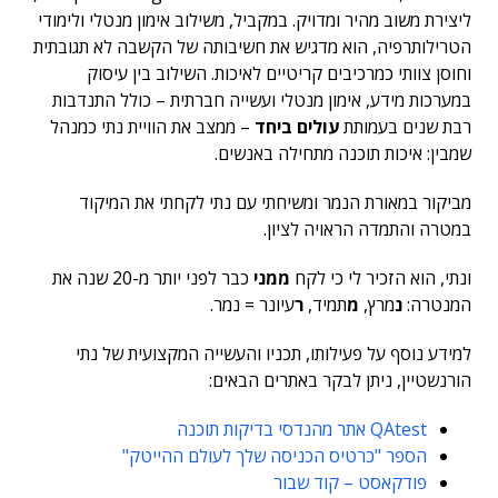
ליצירת משוב מהיר ומדויק. במקביל, משילוב אימון מנטלי ולימודי
הטרילותרפיה, הוא מדגיש את חשיבותה של הקשבה לא תגובתית
וחוסן צוותי כמרכיבים קריטיים לאיכות. השילוב בין עיסוק
במערכות מידע, אימון מנטלי ועשייה חברתית – כולל התנדבות
רבת שנים בעמותת
עולים ביחד
– ממצב את הוויית נתי כמנהל
שמבין: איכות תוכנה מתחילה באנשים.
מביקור במאורת הנמר ומשיחתי עם נתי לקחתי את המיקוד
במטרה והתמדה הראויה לציון.
ונתי, הוא הזכיר לי כי לקח
ממני
כבר לפני יותר מ-20 שנה את
המנטרה:
נ
מרץ,
מ
תמיד,
ר
עיונר = נמר.
למידע נוסף על פעילותו, תכניו והעשייה המקצועית של נתי
הורנשטיין, ניתן לבקר באתרים הבאים:
QAtest אתר מהנדסי בדיקות תוכנה
הספר "כרטיס הכניסה שלך לעולם ההייטק"
פודקאסט – קוד שבור