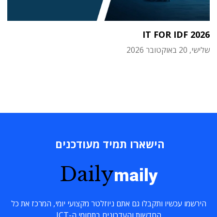
IT FOR IDF 2026
שלישי, 20 באוקטובר 2026
הישארו תמיד מעודכנים
Daily
maily
הירשמו עכשיו ותקבלו גם אתם ניוזלטר מקצועי יומי, המרכז את כל
החדשות והעדכונים בתחומי ה-ICT