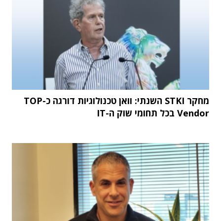
מחקר STKI השנתי: וואן טכנולוגיות דורגה כ-TOP
Vendor בכל תחומי שוק ה-IT