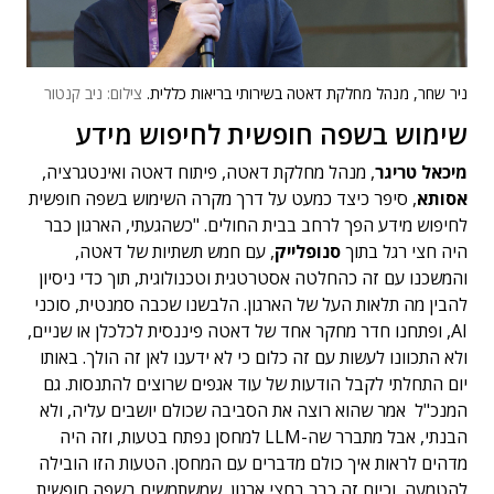
ניר שחר, מנהל מחלקת דאטה בשירותי בריאות כללית.
צילום: ניב קנטור
שימוש בשפה חופשית לחיפוש מידע
מיכאל טריגר
, מנהל מחלקת דאטה, פיתוח דאטה ואינטגרציה,
אסותא
, סיפר כיצד כמעט על דרך מקרה השימוש בשפה חופשית
לחיפוש מידע הפך לרחב בבית החולים. "כשהגעתי, הארגון כבר
היה חצי רגל בתוך
סנופלייק
, עם חמש תשתיות של דאטה,
והמשכנו עם זה כהחלטה אסטרטגית וטכנולוגית, תוך כדי ניסיון
להבין מה תלאות העל של הארגון. הלבשנו שכבה סמנטית, סוכני
AI, ופתחנו חדר מחקר אחד של דאטה פיננסית לכלכלן או שניים,
ולא התכוונו לעשות עם זה כלום כי לא ידענו לאן זה הולך. באותו
יום התחלתי לקבל הודעות של עוד אגפים שרוצים להתנסות. גם
המנכ"ל אמר שהוא רוצה את הסביבה שכולם יושבים עליה, ולא
הבנתי, אבל מתברר שה-LLM למחסן נפתח בטעות, וזה היה
מדהים לראות איך כולם מדברים עם המחסן. הטעות הזו הובילה
להטמעה, וכיום זה כבר בחצי ארגון, שמשתמשים בשפה חופשית