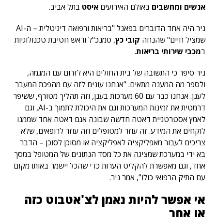
אנשים ומחשבים
באולם האירועים
איסט
בתל אביב.
ניר היה אחד הדוברים בפאנל "בריאות ורפואה דיגיטלית – ה-AI
שמציל חיים" שהנחה
קובי כץ
, סמנכ"ל וראש חטיבת טכנולוגיות
ב
מכבי שירותי בריאות
.
ניר סיפר כי התשובה של בית החולים היא לזרום עם המגמה,
ולספר מה המענה מתאים. "אנחנו עונים לזה עם מהפכת המעבר
לענן. אנחנו כבר עם 60 מערכות בענן, וזה תהליך מטורף, ששיפר
דרמטית את זמינות המערכות וגם את היכולת לתמוך ב-AI, וגם
לאמץ אסטרטגיית דאטה חדשה שבונה אגם דאטה אחד שממנו
לוקחים את המידע. זה עוזר למטופלים וזה עוזר לרופאים, שלא
צריכים לעבור מאפליקציה לאפליקציה או מסוכן לסוכן – הדבר
בא ידי במערכת שמציגה את כל מסד הנתונים של המטופל במסך
אחד, וגם מאפשרת להקליט הערות כדי שהכל יישמר באותו מקום
עם התיק הרפואי כולו", אמר ניר.
אי אפשר להיות נאמן לצ'אטבוט כזה
או אחר