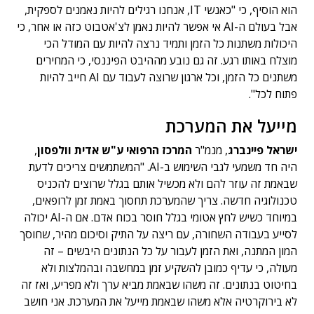
הוא הוסיף, כי "כאנשי IT, אנחנו רגילים להיות נאמנים לספקית,
אבל בעולם ה-AI אי אפשר להיות נאמן לצ'אטבוט כזה או אחר, כי
היכולות משתנות כל הזמן ותמיד נרצה להיות עם המודל הכי
מוצלח באותו רגע. זה גם נובע מההיבט הפיננסי, כי המחירים
משתנים כל הזמן, וכל ארגון שרוצה לעבוד עם AI חייב להיות
פתוח לכל".
מייעל את המערכת
ישראל פיינברג
, מנמ"ר
המרכז הרפואי ע"ש אדית וולפסון
,
היה חד משמעי לגבי השימוש ב-AI. "המשתמשים צריכים לדעת
שבאמת זה עוזר להם ולא מכשיל אותם בגלל שרוצים להכניס
טכנולוגיה חדשה. צריך שהמערכת תחסוך באמת זמן לרופאים,
במיוחד כשיש לחץ אטומי בגלל חוסר בכוח אדם. אם ה-AI יכולה
לסייע בעבודה השחורה, עם ריצה על התיק וסיכום מהיר, שחוסך
המון המתנה, ואת הזמן לעבור על כל הנתונים היבשים – זה
מעולה, כי עדיף כמובן להשקיע זמן במחשבה ובהמלצות ולא
בחיטוט בנתונים. זה משהו שבאמת מביא ערך ולא מפריע, ואז זה
לא בירוקרטיה אלא משהו שבאמת מייעל את המערכת. אני חושב