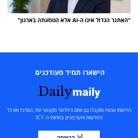
"האתגר הגדול אינו ה-AI אלא הטמעתה בארגון"
הישארו תמיד מעודכנים
Daily
maily
הירשמו עכשיו ותקבלו גם אתם ניוזלטר מקצועי יומי, המרכז את כל
החדשות והעדכונים בתחומי ה-ICT
הרשמה