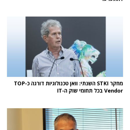
מחקר STKI השנתי: וואן טכנולוגיות דורגה כ-TOP
Vendor בכל תחומי שוק ה-IT