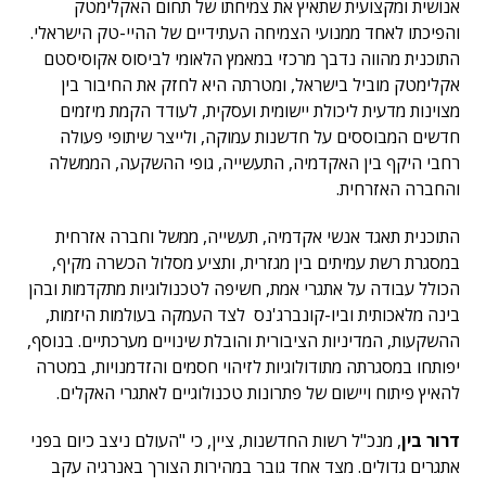
אנושית ומקצועית שתאיץ את צמיחתו של תחום האקלימטק
והפיכתו לאחד ממנועי הצמיחה העתידיים של ההיי-טק הישראלי.
התוכנית מהווה נדבך מרכזי במאמץ הלאומי לביסוס אקוסיסטם
אקלימטק מוביל בישראל, ומטרתה היא לחזק את החיבור בין
מצוינות מדעית ליכולת יישומית ועסקית, לעודד הקמת מיזמים
חדשים המבוססים על חדשנות עמוקה, ולייצר שיתופי פעולה
רחבי היקף בין האקדמיה, התעשייה, גופי ההשקעה, הממשלה
והחברה האזרחית.
התוכנית תאגד אנשי אקדמיה, תעשייה, ממשל וחברה אזרחית
במסגרת רשת עמיתים בין מגזרית, ותציע מסלול הכשרה מקיף,
הכולל עבודה על אתגרי אמת, חשיפה לטכנולוגיות מתקדמות ובהן
בינה מלאכותית וביו-קונברג'נס לצד העמקה בעולמות היזמות,
ההשקעות, המדיניות הציבורית והובלת שינויים מערכתיים. בנוסף,
יפותחו במסגרתה מתודולוגיות לזיהוי חסמים והזדמנויות, במטרה
להאיץ פיתוח ויישום של פתרונות טכנולוגיים לאתגרי האקלים.
דרור בין
, מנכ"ל רשות החדשנות, ציין, כי "העולם ניצב כיום בפני
אתגרים גדולים. מצד אחד גובר במהירות הצורך באנרגיה עקב