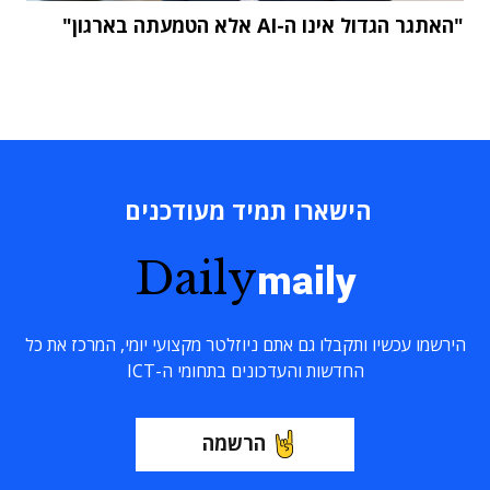
"האתגר הגדול אינו ה-AI אלא הטמעתה בארגון"
הישארו תמיד מעודכנים
Daily
maily
הירשמו עכשיו ותקבלו גם אתם ניוזלטר מקצועי יומי, המרכז את כל
החדשות והעדכונים בתחומי ה-ICT
הרשמה