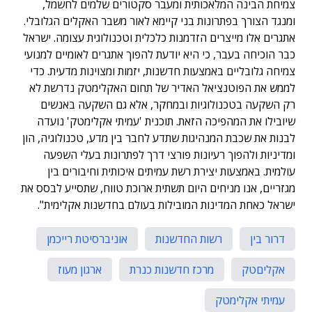
צמיחת הבינה המלאכותית ומעבר סקטורים שלמים לחשמל,
ומנגד הצורך בפתרונות בני קיימא לאור משבר האקלים הגלובלי.
אתגרים אלו מייצרים הזדמנות כלכלית וטכנולוגית עצומה. ישראל
כבר הוכיחה בעבר, כי היא יודעת להפוך אתגרים לאומיים למנועי
צמיחה גלובליים באמצעות חדשנות, יזמות ומצוינות מדעית. כדי
לממש את הפוטנציאל האדיר של תחום האקלימטק נדרשת לא
רק השקעה בטכנולוגיות ובמחקר, אלא גם השקעה באנשים
שיובילו את המהפיכה הזאת. תוכנית 'עמיתי אקלימטק' נועדה
לבנות את שכבת המנהיגות שתדע לחבר בין מדע, טכנולוגיה, הון
ומדיניות ולהפוך רעיונות פורצי דרך לפתרונות בעלי השפעה
עולמית. באמצעות יצירת רשת עמיתים איכותית וחיבורים בין
מגזריים, אנו מניחים היום תשתית ארוכת טווח, שתסייע לבסס את
ישראל כאחת המדינות המובילות בעולם בחדשנות אקלימית".
דרור בין
רשות החדשנות
אוניברסיטת רייכמן
אקליםטק
מרכז חדשנות כנרת
ארגון מעוז
עמיתי אקלימטק