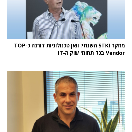
מחקר STKI השנתי: וואן טכנולוגיות דורגה כ-TOP
Vendor בכל תחומי שוק ה-IT