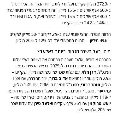
ל-272.3 מיליון שקלים ועליות קלות ברווח הנקי: זה הכללי גדל
ב-600 אלף שקלים ל-15.6 מיליון וזה המיוחס לבעלי המניות עלה
ב-400 אלף שקלים ל-15.5 מיליון. לעומת זאת, ה-EBITDA ירד
בכ-14% ל-24.2 מיליון שקלים.
הרווח הגולמי החצי שנתי עלה ב-2% לקרוב ל-50 מיליון שקלים
– 49.6 מיליון – והרווח התפעולי ירד בכ-12% ל-20.6 מיליון.
מיהו בעל השכר הגבוה ביותר באלעד?
כחברה ציבורית, אלעד מערכות פרסמה את רשימת בעלי עלות
השכר הגבוהה ביותר בחברה ל-2025. בראש הרשימה ניצב
המנכ"ל,
דגן הלוי
, עם עלות שכר של כשלושה מיליון שקלים –
2.95 מיליון. אחריו נמצאים
אדיב ברוך
, יו"ר החברה, עם 1.89
מיליון;
תומר דרורי
, סמנכ"ל חטיבת ה-CRM, עם 1.49 מיליון;
עוזי יערי
, סמנכ"ל חטיבת הדיגיטל, שעלות שכרו השנתית הגיעה
ל-1.18 מיליון; ובהמשך ניצבים שני דירקטורים ובעלי שליטה –
יואש טרוקמן
עם 361 אלף שקלים ו
אלעד טירן
עם עלות שכר
של 206 אלף שקלים.