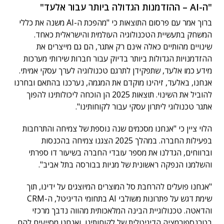
"ה-AI – ההזדמנות הגדולה ביותר עבור אלעד"
ברוך אמר עם פרסום התוצאות כי "מהפכת ה-AI משנה את כללי
המשחק בתעשיית הטכנולוגיה העולמית והישראלית כאחד.
שינויים מהותיים כאלה אינם רק אתגר, הם גם מייצרים את
ההזדמנויות הגדולות ביותר בדיוק עבור חברות שירותי מערכות
מידע כמו אלעד, שתפקידן לתרגם טכנולוגיה לערך עסקי אמיתי.
אנחנו, באלעד, זיהינו מוקדם את המגמה, נערכנו בהתאם ובחרנו
להוביל את השינוי. תוצאות 2025 הן הוכחה ליכולותינו להפוך
אתגר טכנולוגי ליתרון עסקי עבור לקוחותינו".
הלוי ציין כי "אנחנו מסכמים שנה נוספת של צמיחה והתרחבות
בפעילות החברה. במהלך 2025 הצגנו צמיחה בהכנסות
וברווחים, הגדלנו את מספר עובדי החברה בשיעור דו ספרתי
והשלמנו הנפקה ראשונית של מניות בבורסה בתל אביב".
"אנחנו פועלים להרחבת סל המוצרים המיוצגים על ידינו, תוך
שימת דגש על פתרונות משולבי AI בתחומי הדיגיטל, ה-CRM
והדאטה. טכנולוגיית הבינה המלאכותית מהווה נדבך מרכזי
בטרנספורמציה הדיגיטלית של לקוחותינו, ואנחנו מסייעים להם