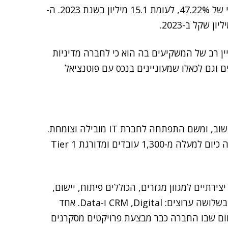
מיליון ש', עם רווח נקי של כ-22.23 מיליון ש', גידול שנתי של 47.22%, לעומת 15.1 מיליון בשנת 2023. ה-
ן רב של המשקיעים בה הוא כי לחברה מדיניות
ץ למשקיעים וגם לכאלו שמעוניינים בנכס עם פוטנציאל
אלעד מערכות נוסדה ב-1982 כחברת השמה לעובדי מחשוב, ומשם התפתחה לחברת IT מובילה וצומחת.
כיום אלעד היא שם מוכר בעולמות ה-IT בישראל ומעסיקה כיום למעלה מ-1,300 עובדים ומדורגת Tier 1
תיים למגוון מגזרים, הכוללים פיתוח, יישום,
הטמעה של פתרונות עסקיים לחיזוק הקשר עם לקוחות בשלושה ערוצים: CRM ,Digital ו-Data. אחד
הצמיחה של החברה מתמקד בעולמות ה-AI, תחום שבו החברה כבר מבצעת פרויקטים מסקרנים