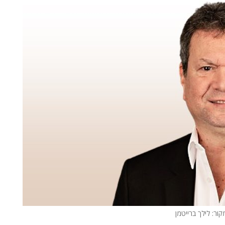
קור: לילך ברייטמן