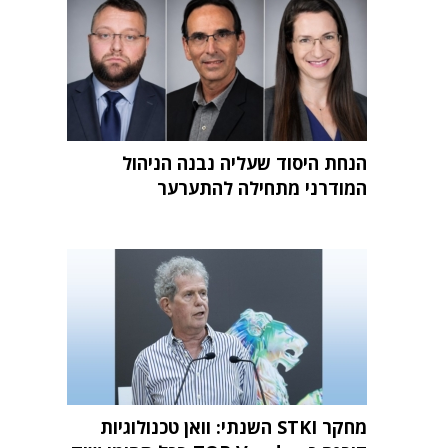
הנחת היסוד שעליה נבנה הניהול
המודרני מתחילה להתערער
מחקר STKI השנתי: וואן טכנולוגיות