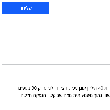
נדמה לי שרצו 120 מיליון לפי 470 אחרי כסף. למרות 40 מיליון עוגן מכלל הצליחו לגייס רק 30 נוספים
יון מהציבור. הכל בשווי נמוך משמעותית ממה שביקשו. הנפקה חלשה