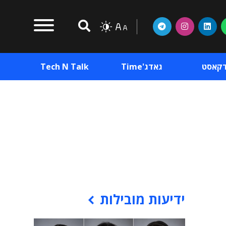
דקאסט
גאדג'Time
Tech N Talk
וכן פרסומי
תוכן פרסומי
וכן פרסומי
ידיעות מובילות