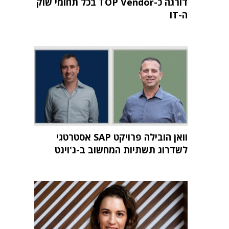
דורגה כ-TOP Vendor בכל תחומי שוק
ה-IT
וואן הובילה פרויקט SAP אסטרטגי
לשדרוג תשתיות המחשוב ב-ג'וינט