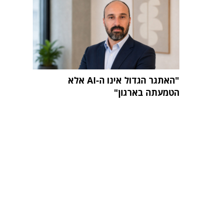
"האתגר הגדול אינו ה-AI אלא
הטמעתה בארגון"