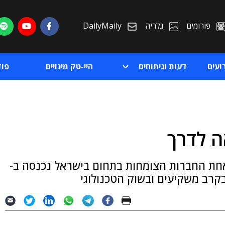
פורומים
גלריה
DailyMaily
ועים
דעות וניתוחים
היי-טק מינויים
פו
 לדרך
ת
 שנים של בצורת הנפקות בתחום ה-IT, אחת החברות הצומחות בתחום בישראל נכנסה ב-
ת