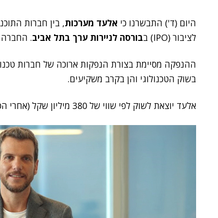
היום (ד') התבשרנו כי
אלעד מערכות
, בין חברות התוכ
לציבור (IPO) ב
בורסה לניירות ערך בתל אביב
. החברה 
ההנפקה מסיימת בצורת הנפקות ארוכה של חברות טכנולו
בשוק הטכנולוגי והן בקרב משקיעים.
אלעד יוצאת לשוק לפי שווי של 380 מיליון שקל (אחרי הכסף) וצפויה להשלים גיוס של 80 מיליון שקל.