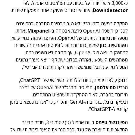
כ-3,000 איש דיווחו על בעיות עם הצ'אטבוט אתמול, לפי
Downdetector
, אתר אינטרנט שעוקב אחר הפסקות שירות.
התקלה מגיעה בזמן ממש לא טוב מבחינת החברה: כמה ימים
לפני כן חשפה OpenAI פרצת אבטחה ב-
Mixpanel
, אחת
מספקיות ניתוח הנתונים של OpenAI. הפרצה פגעה במידע של
משתמשים, כגון שמות, כתובות דוא"ל ופרטים אחרים הקשורים
לממשק ה-API של OpenAI, אך החבה לא חשפה כמה
משתמשים הושפעו, ואמרה בבלוג, שתוקף "ייצא מערך נתונים
המכיל מידע מוגבל שמאפשר זיהוי לקוחות ומידע אנליטי".
בנוסף, לפני יומיים, ביום הולדתהו השלישי של ChatGPT,
הכריז
סם אלטמן
, המייסד והמנכ"ל של OpenAI על "מצב
חירום" בחברה, לאור ההתקדמות שהציגו המתחרים,
ובעיקר
גוגל
, בתחום ה-GenAI, והכריז, כי "אנחנו נמצאים בזמן
קריטי ל-ChatGPT".
ה
פייננשל טיימס
דיווח אתמול (ג') שג'מיני 3, מודל הבינה
המלאכותית היוצרת של גוגל, כבר סגר את הפער ביכולות שלו אל