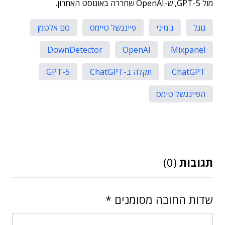
מול GPT-5, ש-OpenAI שחררה באוגוסט האחרון.
גוגל
ג'מיני
פייננשל טיימס
סם אלטמן
DownDetector
OpenAI
Mixpanel
ChatGPT
תקלה ב-ChatGPT
GPT-5
הפייננשל טימס
תגובות
(0)
שדות החובה מסומנים
*