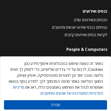
כנסים ואירועים
הכנסים והאירועים שלנו
נצפיתם בכנסי ואירועי אנשים ומחשבים
לקראת כנסים ואירועים קרובים
People & Computers
About Us
באתר זה נעשה שימוש בטכנולוגיות איסוף מידע כגון
Privacy Policy
Cookies, לרבות על ידי צדדים שלישיים, כדי לספק לך חווית
Contact Us
גלישה טובה יותר וכן למטרות סטטיסטיקה, איפיון ושיווק.
Our Events
המשך הגלישה באתר מהווה הסכמתך לכך. למידע נוסף בנושא
ואפשרות לנהל את השימוש באמצעים הללו, ראו את
מדיניות
הפרטיות המעודכנת של אנשים ומחשבים
.
אנשים ומחשבים © 2026 – כל הזכויות שמורות
סגירה
Created by