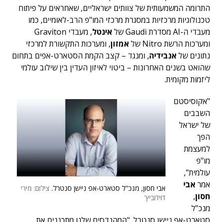
התרומה המשמעותית של צוותים ישראליים, שאחראים על פיתוח
טכנולוגיות מרכזיות במסגרת מרכזי המו"פ הרב-לאומיים, כמו
מעבדי ה-AI מסדרת Gaudi של
אינטל
, מעבדי Graviton
ומערכות הרשת Nitro של
אמזון
, ומערכות התקשורת למרכזי
נתונים של
אנבידיה
, ומנגד – קצב הקמת הסטארט-אפים בתחום
שהואט בשנים האחרונות – ביטוי לאיזון העדין בין שילוב עולמי
ליזמות מקומית.
"אקוסיסטם
השבבים
של ישראל
הפך
למעצמת
מו"פ
עולמית",
אמר
אבי
אבי חסון, מנכ"ל סטארט-אפ ניישן סנטרל.
צילום: מירי
חסון
,
דוידוביץ'
מנכ"ל
סטארט-אפ ניישן סנטרל. "המהנדסים שלנו מתכננים את