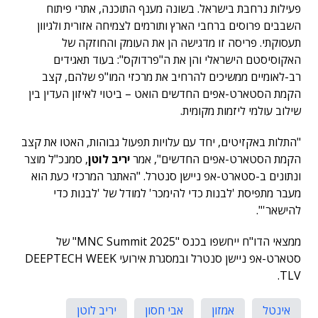
פעילות נרחבת בישראל. בשונה מענף התוכנה, אתרי פיתוח
השבבים פרוסים ברחבי הארץ ותורמים לצמיחה אזורית ולגיוון
תעסוקתי. פריסה זו מדגישה הן את העומק והחוזקה של
האקוסיסטם הישראלי והן את ה"פרדוקס": בעוד תאגידים
רב-לאומיים ממשיכים להרחיב את מרכזי המו"פ שלהם, קצב
הקמת הסטארט-אפים החדשים הואט – ביטוי לאיזון העדין בין
שילוב עולמי ליזמות מקומית.
"התלות באקזיטים, יחד עם עלויות תפעול גבוהות, האטו את קצב
הקמת הסטארט-אפים החדשים", אמר
יריב לוטן
, סמנכ"ל מוצר
ונתונים ב-סטארט-אפ ניישן סנטרל. "האתגר המרכזי כעת הוא
מעבר מתפיסת 'לבנות כדי להימכר' למודל של 'לבנות כדי
להישאר'".
ממצאי הדו"ח ייחשפו בכנס "MNC Summit 2025" של
סטארט-אפ ניישן סנטרל ובמסגרת אירועי DEEPTECH WEEK
TLV.
אינטל
אמזון
אבי חסון
יריב לוטן