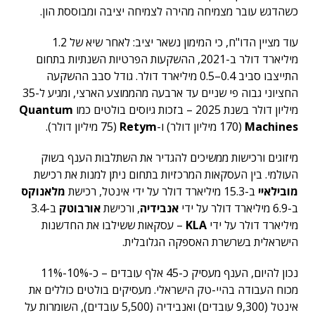
כשהדגש עובר מצמיחה מהירה לצמיחה יציבה ומבוססת הון.
עוד מציין הדו"ח, כי המימון נשאר יציב: לאחר שיא של 1.2
מיליארד דולר ב-2021, ההשקעות הפרטיות השנתיות בתחום
התייצבו סביב 0.4–0.5 מיליארד דולר. גודל סבב ההשקעה
החציוני גבוה פי שניים עד ארבעה מהממוצע הארצי, ומגיע ל-35
מיליון דולר בשנת 2025 – בזכות גיוסים בולטים כמו
Quantum
Machines
(170 מיליון דולר) ו-
Retym
(75 מיליון דולר).
מיזוגים ורכישות ממשיכים להגדיר את השתלבות הענף בשוק
העולמי. בין העסקאות המרכזיות בתחום ניתן למנות את רכישת
מובילאיי
ב-15.3 מיליארד דולר על ידי אינטל, רכישת
מלאנוקס
ב-6.9 מיליארד דולר על ידי
אנבידיה
, ורכישת
אורבוטק
ב-3.4
מיליארד דולר על ידי
KLA
– עסקאות ששילבו את החדשנות
הישראלית בשרשרת האספקה הגלובלית.
נכון להיום, הענף מעסיק כ-45 אלף עובדים – כ-10%-11%
מכוח העבודה בהיי-טק הישראלי. מעסיקים בולטים כוללים את
אינטל (9,300 עובדים) ואנבידיה (5,500 עובדים), השומרות על