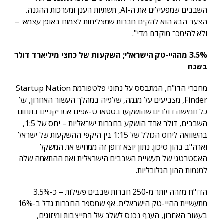
השבבים שמפעילים את ה-AI, תשתיות הענן ומערכות ההגנה.
הצעד הבא הוא להקים חברות שמצליחות לצמוח באופן עצמאי –
ולא להימכר מוקדם מדי".
3.5% מההיי-טק הישראלי; השקעות של כחצי מיליארד דולר
בשנה
מחברי הדו"ח, המתבסס על נתוני פלטפורמת Startup Nation
Finder, מצביעים על מגמה, שלפיה במהלך העשור האחרון, על
כל חמישה דולרים שהושקעו בסטארט-אפים אמריקניים בתחום
השבבים, דולר אחד הושקע בחברות ישראליות – יחס של 1:5,
בהשוואה ליחס הכולל של 1:15 בין היקפי ההשקעות של ישראל
וארה"ב בהון סיכון. נתון יוצא דופן זה ממחיש את המשקל
האסטרטגי של תעשיית השבבים הישראלית ואת ההתאמה שלה
למגמות ההון הגלובליות.
הדו"ח מזהה יותר מ-250 חברות שבבים פעילות – כ-3.5%
מתעשיית ההיי-טק הישראלית. אף שמספר החברות גדל ב-16%
בעשור האחרון, הענף נכנס לשלב של התייצבות ומיזוגים,