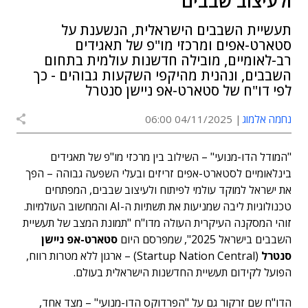
ולעיצוב שבבים
תעשיית השבבים הישראלית, הנשענת על
סטארט-אפים ומרכזי מו"פ של תאגידים
רב-לאומיים, מובילה חדשנות עולמית בתחום
השבבים, ונהנית מהיקפי השקעות גבוהים - כך
לפי דו"ח של סטארט-אפ ניישן סנטרל
נחמה אלמוג
04/11/2025 06:00
"המודל הדו-מנועי" – השילוב בין מרכזי מו"פ של תאגידים
בינלאומיים לסטארט-אפים זריזים ובעלי השפעה גבוהה – הפך
את ישראל למוקד עולמי לפיתוח ולעיצוב שבבים, המפתחים
טכנולוגיות ליבה שמניעות את תשתיות ה-AI והמחשוב העולמיות.
זוהי המסקנה העיקרית העולה מדו"ח "תמונת המצב של תעשיית
השבבים בישראל 2025", שמפרסם היום
סטארט-אפ ניישן
סנטרל
(Startup Nation Central) – ארגון ללא מטרות רווח,
הפועל לקידום תעשיית החדשנות הישראלית בעולם.
הדו"ח שם זרקור גם על "הפרדוקס הדו-מנועי" – מצד אחד,