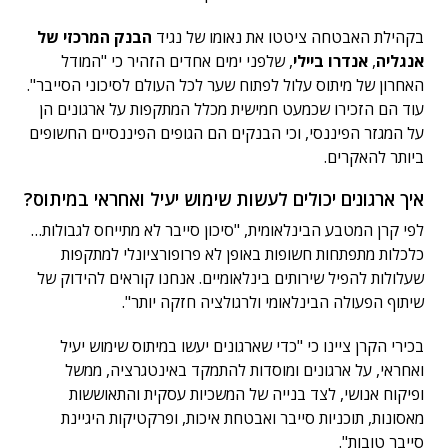
בקהילת האבטחה ציטטו את נאומו של נגיד
הבנק המרכזי של
אנגליה
,
אנדרו ביילי
, שלפני ימים אחדים הזהיר כי "המודל
האחרון של מיתוס עלול לפתוח שער לכל העולם לסיכוני הסייבר".
עוד הם הזכירו שכמעט חמישית מכלל המתקפות על ארגונים הן
על המגזר הפיננסי, וכי הבנקים הם הגופים הפיננסיים החשופים
ביותר להאקרים.
איך ארגונים יכולים לעשות שימוש יעיל ואחראי במיתוס?
לפי קרן המטבע הבינלאומית, "סיכון סייבר לא מתייחס לגבולות…
כלכלות מתפתחות חשופות באופן לא פרופורציונלי למתקפות
שעלולות להפיל שירותים בינלאומיים. אנחנו קוראים להידוק של
שיתוף הפעולה הבינלאומי ולרגולציה חזקה יותר".
בכירי הקרן ציינו כי "כדי שארגונים יעשו במיתוס שימוש יעיל
ואחראי, על ארגונים ומוסדות להתמקד באינטגרציה, ממשל
ופיקוח אנושי, לצד בנייה של המשכיות עסקית והתאוששות
מאסונות, תוכניות סייבר ואבטחת איכות, ופרקטיקות היגיינת
סייבר טובות".