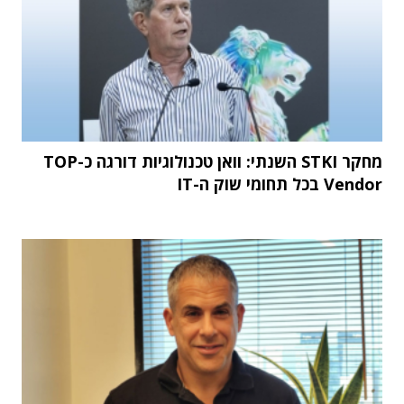
מחקר STKI השנתי: וואן טכנולוגיות דורגה כ-TOP
Vendor בכל תחומי שוק ה-IT