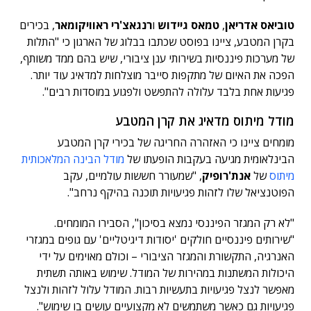
טוביאס אדריאן
,
טמאס גיידוש
ו
רנגאצ'רי ראוויקומאר
, בכירים
בקרן המטבע, ציינו בפוסט שכתבו בבלוג של הארגון כי "התלות
של מערכות פיננסיות בשירותי ענן ציבורי, שיש בהם ממד משותף,
הפכה את האיום של מתקפות סייבר מוצלחות למדאיג עוד יותר.
פגיעות אחת בלבד עלולה להתפשט ולפגוע במוסדות רבים".
מודל מיתוס מדאיג את קרן המטבע
מומחים ציינו כי האזהרה החריגה של בכירי קרן המטבע
הבינלאומית מגיעה בעקבות הופעתו של
מודל הבינה המלאכותית
מיתוס
של
אנת'רופיק
, "שמעורר חששות עולמיים, עקב
הפוטנציאל שלו לזהות פגיעויות תוכנה בהיקף נרחב".
"לא רק המגזר הפיננסי נמצא בסיכון", הסבירו המומחים.
"שירותים פיננסיים חולקים 'יסודות דיגיטליים' עם גופים במגזרי
האנרגיה, התקשורת והמגזר הציבורי – וכולם מאוימים על ידי
היכולות המשתנות במהירות של המודל. שימוש באותה תשתית
מאפשר לנצל פגיעויות בתעשיות רבות. המודל עלול לזהות ולנצל
פגיעויות גם כאשר משתמשים לא מקצועיים עושים בו שימוש".