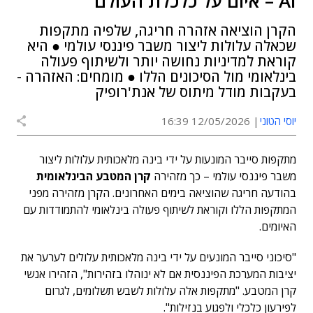
AI – איום על כלכלת העולם"
הקרן הוציאה אזהרה חריגה, שלפיה מתקפות
שכאלה עלולות ליצור משבר פיננסי עולמי ● היא
קוראת למדיניות נחושה יותר ולשיתוף פעולה
בינלאומי מול הסיכונים הללו ● מומחים: האזהרה -
בעקבות מודל מיתוס של אנת'רופיק
יוסי הטוני
12/05/2026 16:39
מתקפות סייבר המונעות על ידי בינה מלאכותית עלולות ליצור
משבר פיננסי עולמי – כך מזהירה
קרן המטבע הבינלאומית
בהודעה חריגה שהוציאה בימים האחרונים. הקרן מזהירה מפני
המתקפות הללו וקוראת לשיתוף פעולה בינלאומי להתמודדות עם
האיומים.
"סיכוני סייבר המונעים על ידי בינה מלאכותית עלולים לערער את
יציבות המערכת הפיננסית אם לא ינוהלו בזהירות", הזהירו אנשי
קרן המטבע. "מתקפות אלה עלולות לשבש תשלומים, לגרום
לפירעון כלכלי ולפגוע בנזילות".