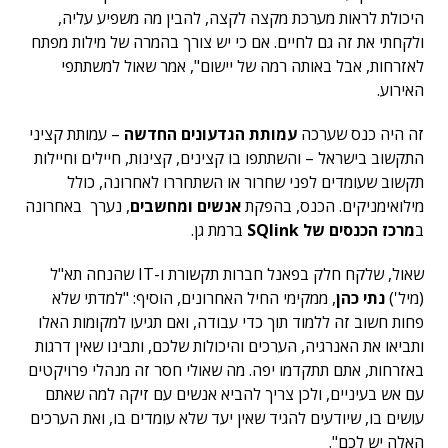
היכולת לראות מערכת מקצה לקצה, להבין מה משפיע עליה,
ולקחתי את זה גם לחיים. אם כי יש צורך בהמרה של מילות מפתח
לאזרחות, אבל באותה רמה של יישום", אמר שאול למשתתפי
האירוע.
זה היה כנס שערכה
עמותת הגדעונים החדשה
– עמותת קציני
התקשוב בישראל – והשתתפו בו קצינים, קצינות, חיילים וחיילות
תקשוב שעומדים לפני שחרור או השתחררו לאחרונה, כולל
מילואימניקים. הכנס, בהפקת
אנשים ומחשבים
, נערך באחרונה
ב
מרכז הכנסים של SQlink
ברמת גן.
שאול, שלקח חלק בפאנל חברות תקשורת ו-IT שהנחה תא"ל
(מיל')
נתי כהן
, ממקימי החיל האחרונים, הוסיף: "למדתי שלא
פחות חשוב זה ללמוד תוך כדי עבודה, ואם תגיעו למקומות האלו
ותביאו את האנרגיה, הערכים והיכולות שלכם, ותבינו שאין דרגות
באזרחות, אתם תתקדמו יפה. מה שאולי חסר זה מנהלי פרויקטים
עם אש בעיניים, ולכן צריך להביא אנשים עם זיקה למה שאתם
עושים בו, שיודעים להגיד שאין יעד שלא עומדים בו, ואת הערכים
האלה יש לכם".