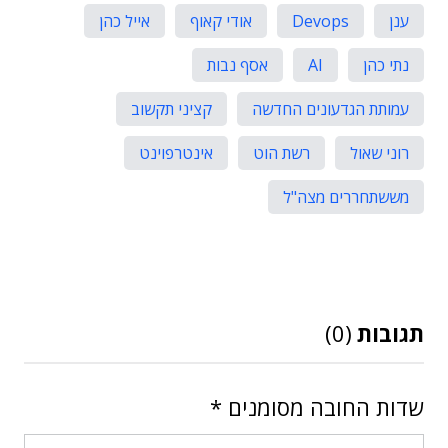
ענן
Devops
אודי קאוף
אייל כהן
נתי כהן
AI
אסף נבות
עמותת הגדעונים החדשה
קציני תקשוב
רוני שאול
רשת הוט
אינטרפוינט
מששתחררים מצה"ל
תגובות
(0)
שדות החובה מסומנים
*