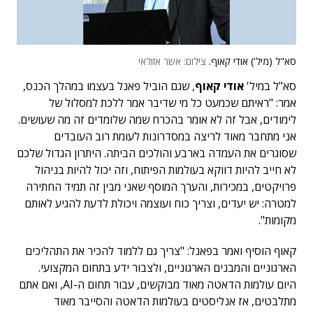
סא"ל (מיל') אודי קאוף.
צילום: אשר אזולאי
סא"ל במיל'
אודי קאוף
, שגם הוביל פאנל בעצמו במהלך הכנס,
אמר: "ראיתם שכמעט כל מי שדיבר אמר ללכת למסלול של
לימודים, אבל זה לא אומר בהכרח שמה שלומדים זה מה שעושים.
אני מתחבר מאוד לריצה במסדרונות לעומת רוב העובדים
שסוגרים את העמדה בארבע והולכים הביתה. היתרון הגדול שלכם
לא חייב להיות דווקא בעולמות הפיתוח, וזה יכול להיות בניהול
פרויקטים, במכירות, והערך המוסף שאני מבין זה תמיד החתירה
למטרה: יש יעדים, וצריך כוח ועוצמה ויכולת לדעת להגיע לאותם
מקומות".
קאוף הוסיף ואמר בפאנל: "צריך גם ללמוד להכיר את התהליכים
הארגוניים והמבנים הארגוניים, ולצבור ידע בתחום המקצועי.
היום עולמות הדאטה מאוד מבוקשים, עבור תחום ה-AI, ואם אתם
מתלבטים, אז אנליסטים בעולמות הדאטה והסייבר מאוד