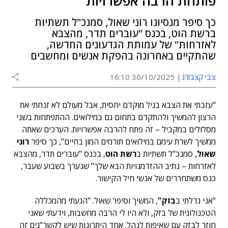
פותחת הרבה אפשרויות"
כך סיפר מנסיונו רוני שאול, סמנכ"ל תשתיות
ברשת הוט, בכנס "עוברים תדר, מהצבא
לאזרחות" של עמותת הגדעונים החדשה,
שהתקיים באחרונה בהפקת אנשים ומחשבים
צבי קצבורג
30/10/2025 16:10
"עזבתי את הצבא בגיל מוקדם יחסית, אבל מעולם לא זנחתי את
הרצון להמשיך ולהתקדם בתחום גם במילואים. ההתפתחות בשני
מסלולים במקביל – זה פתח להרבה אפשרויות. הערכים שאתה
ממשיך לשרת עימם במילואים תורמים המון בחיים", כך סיפר
רוני
שאול
, סמנכ"ל תשתיות ב
רשת הוט
, בכנס "עוברים תדר, מהצבא
לאזרחות – נתיב ההזדמנויות הבא שלך" שנערך בשבוע שעבר,
כנס משתחררים של אנשי חיל הקישור.
"אני גדלתי ב
בזק"
, המשיך וסיפר שאול. "הגעתי מהמכללה
הטכנולוגית של בזק, ולא היו לי הרבה מחשבות, וידעתי שאני
חוזר לבזק עם שאיפות לנהל. אחד היתרונות שיש לקשר"גים זה