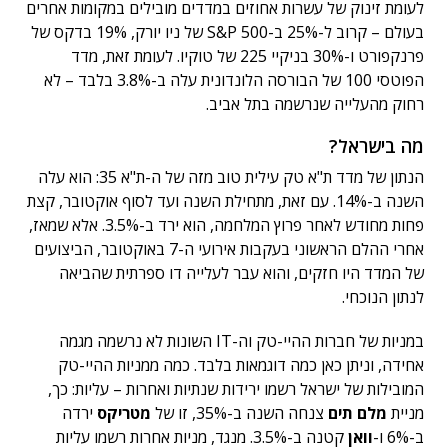
לעומת זינוק של עשרות אחוזים במדדים מובילים במקומות אחרים
בעולם – קרוב ל-25% ב-S&P 500 של ניו יורק, 19% בדקס של
פרנקפורט ו-30% בניקיי 225 של טוקיו. לעומת זאת, מדד
הפוטסי 100 של הבורסה הלונדונית עלה ב-3.8% בלבד – לא
רחוק מהעלייה שנרשמה בתל אביב.
מה בישראל?
הנתון של מדד ת"א טק עילית טוב מזה של ה-ת"א 35: הוא עלה
השנה ב-14%. עם זאת, מתחילת השנה ועד לסוף אוקטובר, קצת
פחות מחודש לאחר פרוץ המלחמה, הוא ירד ב-3.5%. אלא שמאז,
אחרי ההלם הראשוני בעקבות אירועי ה-7 באוקטובר, הביצועים
של המדד היו חזקים, והוא עבר לעלייה דו ספרתית שהביאה
לנתון הנוכחי.
במניות של חברות ההיי-טק וה-IT השונות לא נרשמה מגמה
אחידה, וניתן כאן כמה דוגמאות בלבד. כמה ממניות ההיי-טק
המובילות של ישראל רשמו ירידות שנתיות ואחרות – עליות: כך,
מניית
מלם תים
צנחה השנה ב-35%, זו של
מטריקס
ירדה
ב-6% ו-
וואן
קטנה ב-3.5%. מנגד, מניות אחרות רשמו עליות