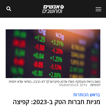
האם נרוויח מעסקת פאלו אלטו-סייברארק? לא הרבה, בוודאי שלא יחסית
לציפיות.
צילום: ShutterStock
בראש הכותרות
מניות חברות הטק ב-2023: קפיצה