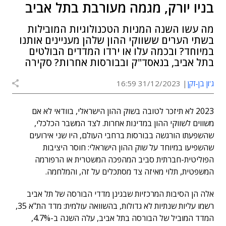
בניו יורק, מגמה מעורבת בתל אביב
מה עשו השנה המניות הטכנולוגיות המובילות
בשתי הערים ששווקי ההון שלהן מעניינים אותנו
במיוחד? ובכמה עלו או ירדו המדדים הבולטים
בתל אביב, בנאסד"ק ובבורסות אחרות? סקירה
ג'ון בן-זקן
31/12/2023 16:59
2023 לא תיזכר לטובה בשוק ההון הישראלי, בוודאי לא אם
משווים לשווקי ההון במדינות אחרות. לצד המשבר הכלכלי,
שהשפעתו הורגשה בבורסות ברחבי העולם, היו שני אירועים
שהשפיעו במיוחד על שוק ההון הישראלי: חוסר היציבות
הפוליטית-חברתית סביב המהפכה המשטרית או הרפורמה
המשפטית, תלוי מאיזה צד מסתכלים על זה, והמלחמה.
אלה הן הסיבות המרכזיות שבגינן מדדי הבורסה של תל אביב
רשמו עליות שנתיות לא גדולות, בהשוואה עולמית: מדד הת"א 35,
המדד המוביל של הבורסה בתל אביב, עלה השנה ב-4.7%,