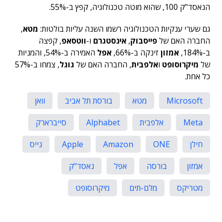
הנאסד"ק 100, שהוא מוטה טכנולוגיה, קפץ ב-55%.
גם שערי ענקיות הטכנולוגיה רשמו השנה עליות בולטות:
מטא
,
החברה האם של
פייסבוק
,
אינסטגרם
ו-
ווטסאפ
, קפצה
ב-184%,
אמזון
זינקה ב-66%,
אפל
האמירה ב-54%, והמניות
של
מיקרוסופט
ו
אלפבית
, החברה האם של
גוגל
, צמחו ב-57%
כל אחת.
Microsoft
מטא
בורסת תל אביב
וואן
Meta
אלפבית
Alphabet
סייברארק
חילן
ONE
Amazon
Apple
נייס
אמזון
בורסה
אפל
נאסד"ק
מטריקס
מלם-תים
מיקרוסופט