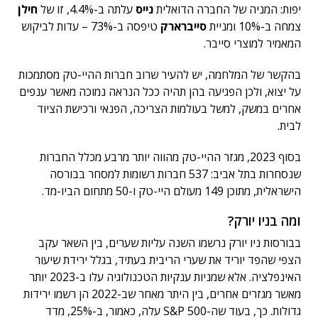
יפות: המניה של החברה הדואלית
נייס
עלתה ב-4.4%, זו של
חילן
צמחה ב-10% ומניית
סייברארק
טיפסה ב-73% – עדות לביקוש
המאמיר למוצרי סייבר.
בהקשר של המלחמה, יש להעיר שרוב חברות ההיי-טק מסתמכות
על יצוא, ולכן הפגיעה בהן תהיה ככל הנראה נמוכה מאשר ענפים
אחרים במשק, למשל בעולמות הצריכה, הפנאי ורכישת הציוד
לבית.
בסוף 2023, מגזר ההיי-טק מהווה יותר מרבע מכלל החברות
שנסחרות בתל אביב: 537 חברות רשומות למסחר בבורסה
הישראלית, מתוכן 149 מעולם היי-טק ו-50 מתחום הביו-מד.
ומה בניו יורק?
בבורסות ניו יורק נרשמו השנה עליות שערים, בין השאר עקב
הצפי שהפד יוריד את שערי הריבית בעתיד, בגלל ירידת שיעור
האינפלציה. אלא שמניות ענקיות הטכנולוגיה עלו ב-2023 יותר
מאשר מגזרים אחרים, בין היתר מאחר שב-2022 הן רשמו ירידות
גדולות. כך, בעוד שה-S&P 500 עלה, כאמור, ב-25%, מדד