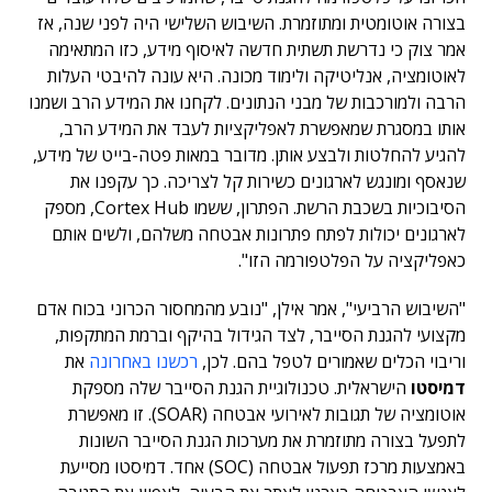
בצורה אוטומטית ומתוזמרת. השיבוש השלישי היה לפני שנה, אז
אמר צוק כי נדרשת תשתית חדשה לאיסוף מידע, כזו המתאימה
לאוטומציה, אנליטיקה ולימוד מכונה. היא עונה להיבטי העלות
הרבה ולמורכבות של מבני הנתונים. לקחנו את המידע הרב ושמנו
אותו במסגרת שמאפשרת לאפליקציות לעבד את המידע הרב,
להגיע להחלטות ולבצע אותן. מדובר במאות פטה-בייט של מידע,
שנאסף ומונגש לארגונים כשירות קל לצריכה. כך עקפנו את
הסיבוכיות בשכבת הרשת. הפתרון, ששמו Cortex Hub, מספק
לארגונים יכולות לפתח פתרונות אבטחה משלהם, ולשים אותם
כאפליקציה על הפלטפורמה הזו".
"השיבוש הרביעי", אמר אילן, "נובע מהמחסור הכרוני בכוח אדם
מקצועי להגנת הסייבר, לצד הגידול בהיקף וברמת המתקפות,
וריבוי הכלים שאמורים לטפל בהם. לכן,
רכשנו באחרונה
את
דמיסטו
הישראלית. טכנולוגיית הגנת הסייבר שלה מספקת
אוטומציה של תגובות לאירועי אבטחה (SOAR). זו מאפשרת
לתפעל בצורה מתוזמרת את מערכות הגנת הסייבר השונות
באמצעות מרכז תפעול אבטחה (SOC) אחד. דמיסטו מסייעת