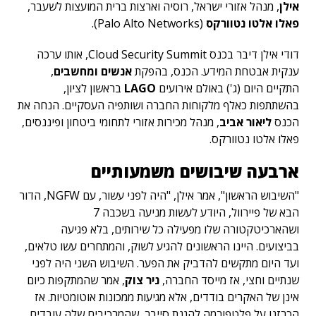
אילן
, מנהל אזורי ישראל, רוסיה וארצות ברית המועצות לשעבר,
פאלו אלטו נטוורקס
(Palo Alto Networks).
דודי אילן דיבר בכנס Cloud Security Summit, אותו ערכה
ענקית אבטחת המידע. הכנס, בהפקת
אנשים ומחשבים
,
התקיים היום (ג') באולם אירועים
LAGO
בראשון לציון,
בהשתתפות כאלף מלקוחות החברה ושותפיה העסקיים. הנחה את
הכנס
ליאור אביב
, מנהל מכירות אזורי לתחומי ביטחון ופיננסים,
פאלו אלטו נטוורקס.
ארבעה שיבושים משמעותיים
"השיבוש הראשון", אמר אילן, "היה לפני עשור, עם NGFW, הדור
הבא של פיירוול, היודע לעשות מניעה בשכבה 7
ושהארכיטקטורה שלו מפעילה כל שירותים, בלא פגיעה
בביצועים. היינו הראשונים להגיע לשוק, והמתחרים עשו טלאים,
ועד היום מתקשים להדביק את הפער. השיבוש השני היה לפני
שנתיים וחצי, אז מייסד החברה,
ניר צוק
, אמר שהמתקפות כיום
אינן של האקרים בודדים, אלא מגיעות ממכונות אוטומטיות. אז
הכרזנו על פלטפורמה להגנת סייבר, שהמרכיבים שלה עובדים