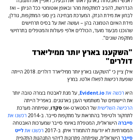
לאנשי האבטחה בארגון לאתר את הבעיה, לאפיין את התגובה
הנדרשת, להגיב למתקפות מהר ובאופן אוטומטי ככל הניתן – ואז
לבחון את מידת הנזק. המערכת מבחינה בין סוגי המתקפות, גודלן,
מידת האיום הטמונה בהן – ועושה זאת על בסיס תרחישים
שהוכנו מבעוד מועד, הכוללים אלפי פעולות והמטפלים בתרחישי
מתקפה שונים".
"השקענו בארץ יותר ממיליארד
דולרים"
אילן ציין כי "השקענו בארץ יותר ממיליארד דולרים. 2018 הייתה
שופעת רכישות לפאלו אלטו. במרץ
היא
רכשה את
Evident.io
, על מנת לאבטח בצורה טובה יותר
את היישומים של משתמשי הענן בארגונים. באפריל הייתה
הרכישה השלישית
של הסטארט-אפ
סקדו
, שפיתחה מערכת
לתחקור ולטיפול בהתראות על מתקפות סייבר. ב-2014
רכשנו את
סייברה
הישראלית, המטפלת באיומי סייבר שמערכות האבטחה
המסורתיות לא יודעות להתמודד איתן. ב-2017
רכשנו את
לייט
סייבר
הישראלית, שפיתחה פתרונות לזיהוי התנהגות התקפית