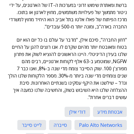
ברשת ומאתרת שימוש זדוני במערכות ה-IT של הארגונים, על ידי
ניטור מתמשך של פעילויות משתמשים, מחוץ לארגון או בתוכו.
מרכז הפיתוח של פאלו אלטו בתל אביב הוא היחיד מחוץ למשרדי
החברה בארה"ב, ומונה יותר מ-500 עובדים".
"חזון החברה", סיכם אילן, "מדבר על עולם בו כל יום הוא יום
בטוח ומאובטח יותר מהיום שקדם לו. אנו רוצים להגן על החיים
שלנו בעידן הדיגיטלי. היינו הראשונים להוציא לשוק את פתרון
NGFW, שמוטמע ב-63 אלף לקוחות ארגוניים, רבים מהם
מפורצ'ן 100. שוק הסייבר צומח מדי שנה ב-8%, ואנו כבר 7
שנים צומחים מדי שנה ביותר מ-30%. מספר הלקוחות שלנו הולך
וגדל – שילשנו את היקף עסקינו בשנתיים האחרונות. סיבת
ההצלחה שלנו היא השיבוש בשוק, והחשיבה שלנו כמענה איך
עושים דברים אחרת".
אבטחת מידע
דודי אילן
Palo Alto Networks
סייברה
לייט סייבר