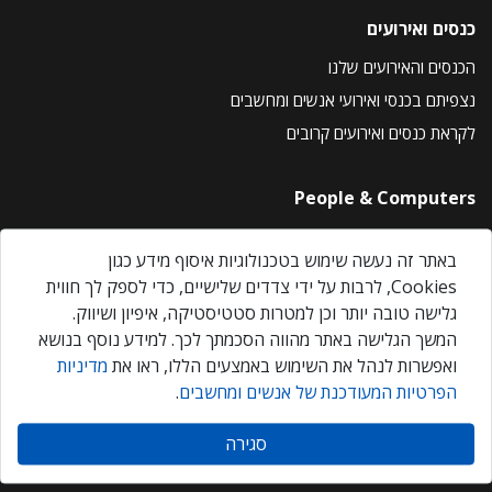
כנסים ואירועים
הכנסים והאירועים שלנו
נצפיתם בכנסי ואירועי אנשים ומחשבים
לקראת כנסים ואירועים קרובים
People & Computers
About Us
באתר זה נעשה שימוש בטכנולוגיות איסוף מידע כגון
Privacy Policy
Cookies, לרבות על ידי צדדים שלישיים, כדי לספק לך חווית
Contact Us
גלישה טובה יותר וכן למטרות סטטיסטיקה, איפיון ושיווק.
Our Events
המשך הגלישה באתר מהווה הסכמתך לכך. למידע נוסף בנושא
ואפשרות לנהל את השימוש באמצעים הללו, ראו את
מדיניות
הפרטיות המעודכנת של אנשים ומחשבים
.
אנשים ומחשבים © 2026 – כל הזכויות שמורות
סגירה
Created by