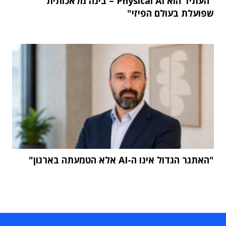
"העתיד הוא Physical AI – בינה מלאכותית
שפועלת בעולם הפיזי"
"האתגר הגדול אינו ה-AI אלא הטמעתה בארגון"