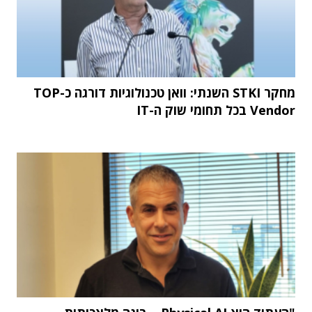
מחקר STKI השנתי: וואן טכנולוגיות דורגה כ-TOP
Vendor בכל תחומי שוק ה-IT