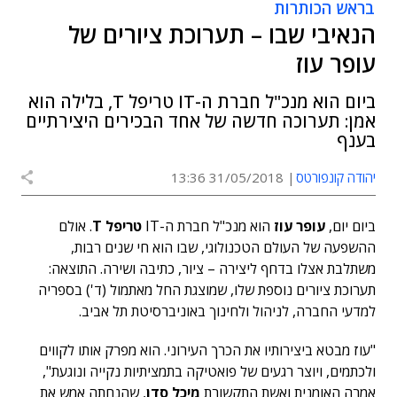
בראש הכותרות
הנאיבי שבו – תערוכת ציורים של
עופר עוז
ביום הוא מנכ"ל חברת ה-IT טריפל T, בלילה הוא
אמן: תערוכה חדשה של אחד הבכירים היצירתיים
בענף
יהודה קונפורטס
31/05/2018 13:36
ביום יום,
עופר עוז
הוא מנכ"ל חברת ה-IT
טריפל T
. אולם
ההשפעה של העולם הטכנולוגי, שבו הוא חי שנים רבות,
משתלבת אצלו בדחף ליצירה – ציור, כתיבה ושירה. התוצאה:
תערוכת ציורים נוספת שלו, שמוצגת החל מאתמול (ד') בספריה
למדעי החברה, לניהול ולחינוך באוניברסיטת תל אביב.
"עוז מבטא ביצירותיו את הכרך העירוני. הוא מפרק אותו לקווים
ולכתמים, ויוצר רגעים של פואטיקה בתמציתיות נקייה ונוגעת",
אמרה האומנית ואשת התקשורת
מיכל סדן
, שהנחתה אמש את