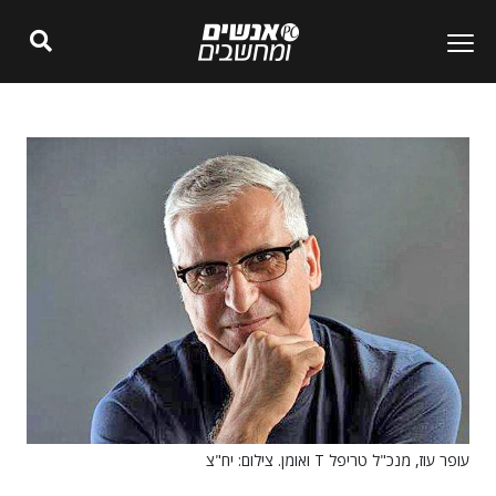
עופר עוז, מנכ"ל טריפל T ואומן. צילום: יח"צ