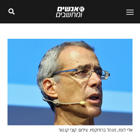
אלי לופז, מנהל ברודוקסיו. צילום: קובי קנטור