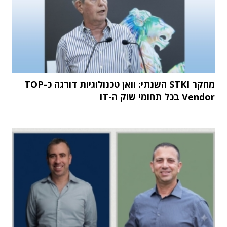
מחקר STKI השנתי: וואן טכנולוגיות דורגה כ-TOP
Vendor בכל תחומי שוק ה-IT