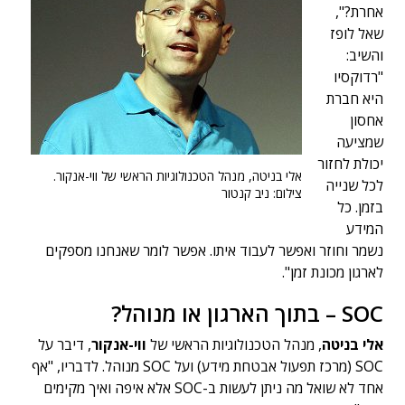
אחרת?",
שאל לופז
והשיב:
"רדוקסיו
היא חברת
אחסון
שמציעה
יכולת לחזור
אלי בניטה, מנהל הטכנולוגיות הראשי של ווי-אנקור.
לכל שנייה
צילום: ניב קנטור
בזמן. כל
המידע
נשמר וחוזר ואפשר לעבוד איתו. אפשר לומר שאנחנו מספקים
לארגון מכונת זמן".
SOC – בתוך הארגון או מנוהל?
אלי בניטה
, מנהל הטכנולוגיות הראשי של
ווי-אנקור
, דיבר על
SOC (מרכז תפעול אבטחת מידע) ועל SOC מנוהל. לדבריו, "אף
אחד לא שואל מה ניתן לעשות ב-SOC אלא איפה ואיך מקימים