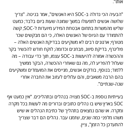
אותו".
"הבעיה הכי גדולה ב-SOC היא האנשים", אמר בניטה. "צריך
שלושה אנשים לתפעולו במשך שמונה שעות ביום בלבד; כמעט
שליש מהמשרות בתחום אבטחת המידע מיועדות ל-SOC; קשה
להתמודד עם הגיוס של האנשים האלה, כי הם מבקשים שכר
מטורף; ארגונים רבים לא משקיעים בבדיקת האנשים האלה –
פוליגרף, בדיקת סיווג, מבחנים וכדומה; לוקח חודש להכשיר בקר
וההכשרה אמורה להיעשות ב-SOC עצמו, תוך כדי עבודה – מה
שעלול להפריע לה, מה גם שאחרי ההכשרה, הבקר ממשיך
ללמוד; בנוסף, בודקים אנשים, מגייסים את המועמדים ומשקיעים
בהם הרבה משאבים, והם עלולים לעזוב את החברה אחרי
שנה-שנתיים".
בעייתיות נוספת ב-SOC מצויה בנהלים ובתהליכים. "אין כמעט אף
SOC בארץ שיש בו נהלים כתובים וברורים מה לעשות בכל מקרה
ומקרה. או שהם נמצאים בתהליך של כתיבת הנהלים או שיש
משהו מלפני כמה שנים, שזמנו עבר. נהלים הם דבר שצריך
להתעדכן כל הזמן", ציין.