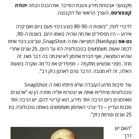
מקצועני אבטחת מידע והגנת הסייבר. את הכנס הנחה
יהודה
קונפורטס
, העורך הראשי של הקבוצה.
לדברי לופז, "בשנות ה-80-90 בוצע גיבוי פעם ביום ואם קרה
אירוע – היו מפסידים את מה שהיה באותו היום. בשנות ה-90,
נט-אפ
(NetApp) המציאה את ה-SnapShot, שביצע גיבוי אחת
לכמה שעות. משתמשים בטכנולוגיה הזו עד היום, 25 שנים אחרי
שהיא הומצאה, ואף חברת אחסון לא שינתה בה דבר מאז. זה
מוזר, מפני שכשיש מתקפה – מפסידים את כל מה שקרה בשעות
האלה, זה לא מגובה. הדבר גורם לארגון נזק רב".
עוד סיבות מדוע העובדה שלא פיתחו מאז ה-SnapShot
טכנולוגיות שיחליפו אותה או יצטרפו אליה מוזרה הן ש-"ארגונים
מאחסנים כיום הרבה יותר מידע, הוא קריטי להם, יש הרבה יותר
סכנות ועדיין – כל יצרני האחסון משתמשים באותה טכנולוגיה בת
25 שנים וגורמת נזק".
"האם יש
דרך