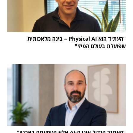
"העתיד הוא Physical AI – בינה מלאכותית
שפועלת בעולם הפיזי"
"האתגר הגדול אינו ה-AI אלא הטמעתה בארגון"