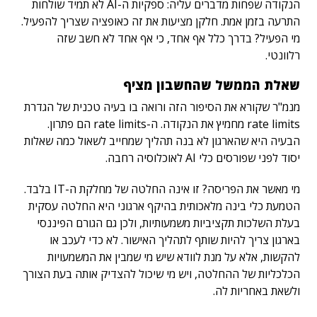
הנקודה שפחות מדברים עליה: ספקיות ה-AI לא תמיד שולחות
התרעה בזמן אמת. חלקן מציעות את זה כאופציה שצריך להפעיל.
מי הפעיל? בדרך כלל אף אחד, כי אף אחד לא חשב שזה
רלוונטי.
שאלת הממשל שהחשבון מציף
מנמ"ר שקורא את הסיפור הזה ורואה בו בעיה טכנית של הגדרת
rate limits מחמיץ את הנקודה. ה-rate limits הם פתרון.
הבעיה היא שהארגון לא בנה תהליך שמחייב לשאול כמה שאלות
יסוד לפני שפורסים כלי AI לאוכלוסיה רחבה.
מי מאשר את הפריסה? זו אינה החלטה של מחלקת ה-IT בלבד.
הטמעת כלי בינה מלאכותית בהיקף ארגוני היא החלטה עסקית
בעלת השלכות תקציביות משמעותיות, ולכן גם הגורם הפיננסי
בארגון צריך להיות שותף לתהליך האישור. לא כדי לעכב או
להקשות, אלא על מנת לוודא שיש מי שמבין את המשמעויות
הכלכליות של ההחלטה, ויש מי שיכול להצדיק אותה בעת הצורך
ולשאת באחריות לה.