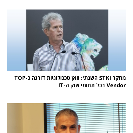
מחקר STKI השנתי: וואן טכנולוגיות דורגה כ-TOP
Vendor בכל תחומי שוק ה-IT