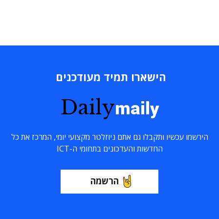
הישארו תמיד מעודכנים
Daily
maily
הירשמו עכשיו ותקבלו גם אתם ניוזלטר מקצועי יומי, המרכז את כל
החדשות והעדכונים בתחומי ה-ICT
הרשמה