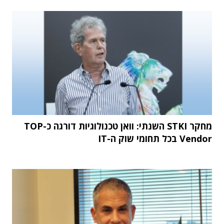
מחקר STKI השנתי: וואן טכנולוגיות דורגה כ-TOP
Vendor בכל תחומי שוק ה-IT