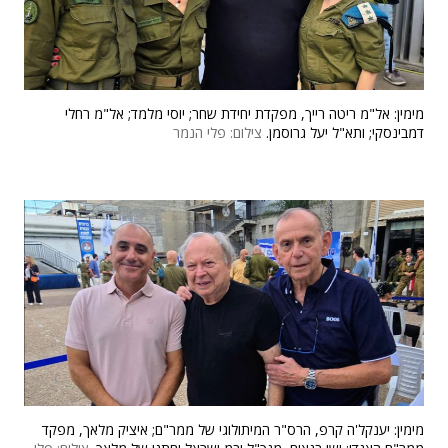
מימין: אל"מ ריטה רייך, מפקדת יחידת שחר; יוסי מלמד; אל"מ רחלי
דמבינסקי; ותא"ל יעל גרוסמן.
צילום: פלי הנמר
מימין: יענקל'ה קרפ, הרס"ר המיתולוגי של ממר"ם; איציק מלאך, מפקד