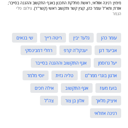
מימין: רגינה אזולאי, ראשת מחלקת התכנון באגף התקשוב וההגנה בסייבר;
אזרח; ותא"ל עומר כהן, קצין קשר ותקשוב ראשי (קשר"ר).
צילום: פלי
הנמר
עומר כהן
גלעד יבין
ריטה רייך
שי בנאים
אביעד דגן
יענקל'ה קרפ
רחלי דמבינסקי
יעל גרוסמן
אגף התקשוב וההגנה בסייבר
ארגון בוגרי ממר"ם
טליה גזית
יוסי מלמד
בועז מעוז
אגף התקשוב
אילה חכים
איציק מלאך
אלון בן צור
צה"ל
רגינה אזולאי