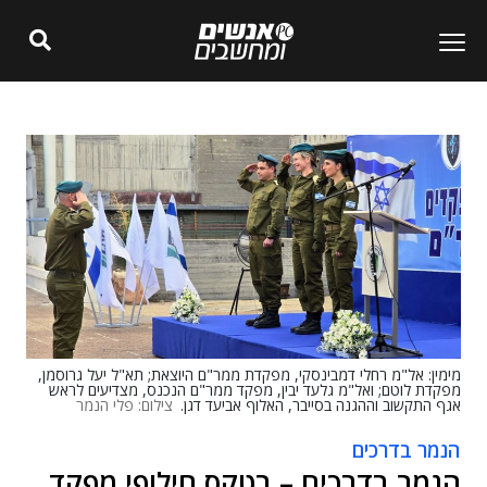
מימין: אל"מ רחלי דמבינסקי, מפקדת ממר"ם היוצאת; תא"ל יעל גרוסמן,
מפקדת לוטם; ואל"מ גלעד יבין, מפקד ממר"ם הנכנס, מצדיעים לראש
אגף התקשוב וההגנה בסייבר, האלוף אביעד דגן.
צילום: פלי הנמר
הנמר בדרכים
הנמר בדרכים – בטקס חילופי מפקד