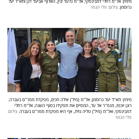
מימין: אל"מ רחלי דמבינסקי; אל"מ גלעד יבין, האלוף אביעד דגן ותא"ל יעל
גרוסמן.
צילום: פלי הנמר
מימין: תא"ל יעל גרוסמן; אל"מ (מיל') אילה חכים, מפקדת ממר"ם בעברה;
רונן יוכפז, מנמ"ר אל על, המסיים את תפקידו בסוף השנה; אל"מ רחלי
דמבינסקי; ואל"מ (מיל') טליה גזית, אף היא מפקדת ממר"ם בעברה.
צילום:
פלי הנמר