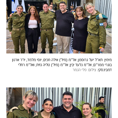
מימין: תא"ל יעל גרוסמן; אל"מ (מיל') אילה חכים; יוסי מלמד, יו"ר ארגון
בוגרי ממר"ם; אל"מ גלעד יבין; אל"מ (מיל') טליה גזית; ואל"מ רחלי
דמבינסקי.
צילום: פלי הנמר