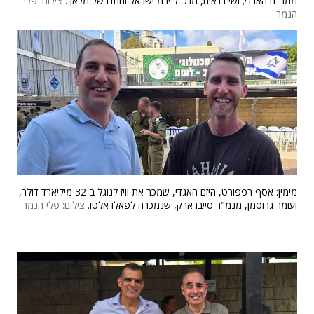
ממר"ם האגדי; ושי בנאים, מנכ"ל יבמ ישראל וחתנו של מלאך.
צילום: פלי
הנמר
מימין: אסף רפפורט, היזם האגדי, שמכר את וויז לגוגל ב-32 מיליארד דולר,
ועומר גרוסמן, מנמ"ר סייברארק, שנמכרה לפאלו אלטו.
צילום: פלי הנמר