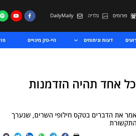
פורומים
גלריה
DailyMaily
ועים
דעות וניתוחים
היי-טק מינויים
פו
כל אחד תהיה הזדמנות
ת
ת
אמר את הדברים בטקס חילופי השרים, שנערך
 התקשורת