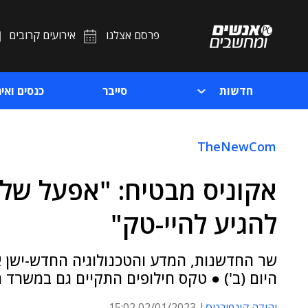
פרסם אצלנו
אירועים קרובים
חדשות
סייבר
כנסים ואיר
TheNewCom
אקוניס מבטיח: "אפעל של
להגיע להיי-טק"
שר החדשנות, המדע והטכנולוגיה החדש-ישן 
היום (ב') ● טקס חילופים התקיים גם במשרד
יהודה קונפורטס
02/01/2023 15:02