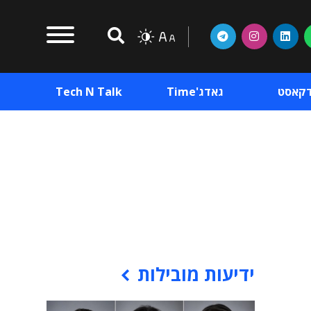
דקאסט
גאדג'Time
Tech N Talk
וכן פרסומי
תוכן פרסומי
וכן פרסומי
ידיעות מובילות