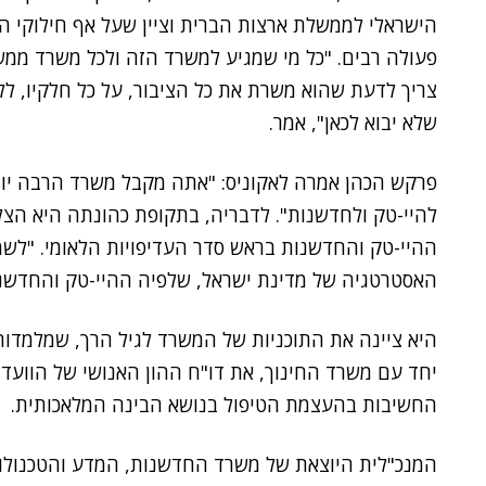
הישראלי לממשלת ארצות הברית וציין שעל אף חילוקי הדע
פעולה רבים. "כל מי שמגיע למשרד הזה ולכל משרד ממש
צריך לדעת שהוא משרת את כל הציבור, על כל חלקיו, ללא
שלא יבוא לכאן", אמר.
פרקש הכהן אמרה לאקוניס: "אתה מקבל משרד הרבה יות
להיי-טק ולחדשנות". לדבריה, בתקופת כהונתה היא 
ההיי-טק והחדשנות בראש סדר העדיפויות הלאומי. "לש
האסטרטגיה של מדינת ישראל, שלפיה ההיי-טק והחדשנ
היא ציינה את התוכניות של המשרד לגיל הרך, שמלמדות
יחד עם משרד החינוך, את דו"ח ההון האנושי של הוועד
החשיבות בהעצמת הטיפול בנושא הבינה המלאכותית.
המנכ"לית היוצאת של משרד החדשנות, המדע והטכנולו