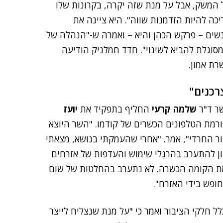
 המשק, אבל על מנת שזה יקרה, בקרונות שלו
יכה להיות הזדמנות שווה". היא ציינה את
ים – פרקש הכהן והיא – ואמרה ש-"הנהלה של
מסוגלת להביא לשינוי". חדד חמלניק הודיעה
רת אמון.
רכנים"
שר ד"ר
שלמה קרעי
החליף בתפקיד את
יועז
ורמת הטלפונים הכשרים של קודמו. "השר היוצא
ור החרדי", אמר. "אחרי שהעמקתי בנושא, מצאתי
יון להתערב בהרגלי שימוש והעדפות של אזרחים
רמת הקומה הכשרה. לא נתערב בהחלטות של שום
ופש בידי האזרח".
ל חלקי הציבור ואמר כי "על מנת שנצליח לייצר