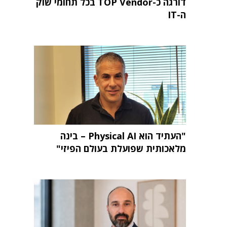
דורגה כ-TOP Vendor בכל תחומי שוק
ה-IT
"העתיד הוא Physical AI – בינה
מלאכותית שפועלת בעולם הפיזי"