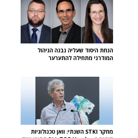
הנחת היסוד שעליה נבנה הניהול
המודרני מתחילה להתערער
מחקר STKI השנתי: וואן טכנולוגיות