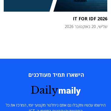
IT FOR IDF 2026
שלישי, 20 באוקטובר 2026
הישארו תמיד מעודכנים
Daily
maily
הירשמו עכשיו ותקבלו גם אתם ניוזלטר מקצועי יומי, המרכז את כל