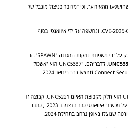
הושפעו מהאירוע", וכי "מדובר בניצול מוגבל של
הפגיעות הקריטית החדשה, שטרם נוצלה, סווגה כ-CVE-2025-0283, ונחשפה על ידי איוואנטי בסוף
לדברי מנדיאנט, לפחות מכשיר אחד שנפרץ ונבדק – נדבק על ידי משפחת נוזקות המכונה "SPAWN". זו
UNC533
. לדבריהם, "UNC5337 הוא "אשכול
של פעילות ריגול סינית, שפגעה במכשירי ה-VPN של Ivanti Connect Secure כבר בינואר 2024
"אנו חושדים, ברמת ביטחון בינונית", כתבו, "כי UNC5337 הוא חלק מקבוצת האיום UNC5221. קבוצה זו
חשודה בריגול לטובת סין והיא ניצלה חולשות שהשפיעו על מכשירי איוואנטי כבר בדצמבר 2023", כתבו
 שנוצלו באופן נרחב בתחילת 2024.