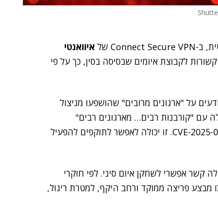
Conn של
איוואנטי
 הן קשורות לקבוצת איומים שבסיסה בסין, כך על פי
דעים על "ארגונים מרובים" שהושפעו מניצול
ה עם "קורבנות רבים… מארגונים רבים"
שהושפעו מניצול הפגיעות של יום האפס, שסווגה כ-CVE-2025-0282. זו יכולה לאפשר לתוקפים להפעיל
ה קשר אפשרי לשחקן איום סיני. לפי חוקרי
מבצע פריצה ממוקד ורחב היקף, למטרת ריגול,