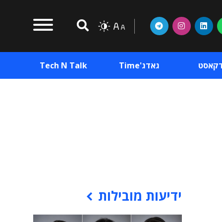
דקאסט
גאדג'Time
Tech N Talk
וכן פרסומי
תוכן פרסומי
וכן פרסומי
ידיעות מובילות