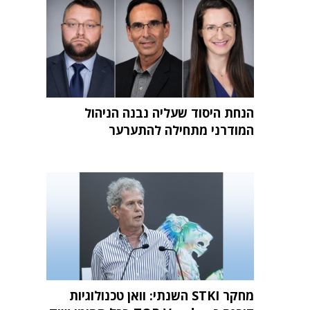
הנחת היסוד שעליה נבנה הניהול
המודרני מתחילה להתערער
מחקר STKI השנתי: וואן טכנולוגיות