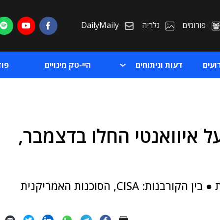
פורומים
גלריה
DailyMaily
ועים
דעות וניתוחים
היי-טק מינויים
פו
ל איוואנטי החלו בדצמבר,
ת
ת
אלפי מכשירי VPN נפרצו במהלך גל המתקפות ● בין הקורבנות: CISA, הסוכנות האמריקנית