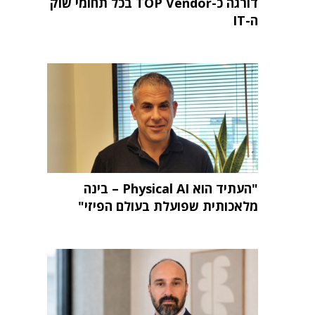
דורגה כ-TOP Vendor בכל תחומי שוק
ה-IT
"העתיד הוא Physical AI – בינה
מלאכותית שפועלת בעולם הפיזי"