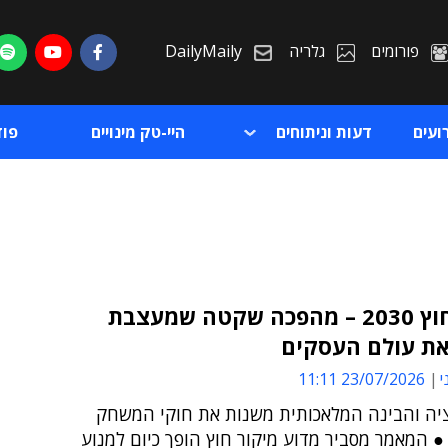
פורומים
גלריה
DailyMaily
ועים
דעות וניתוחים
היי-טק מינויים
פו
מיקור חוץ 2030 – מהפכה שקטה שמעצבת
ת עולם העסקים
ת
י
23/07/2026 11:11
ת
ציה והבינה המלאכותית משנות את חוקי המשחק
● המאמר מסביר מדוע מיקור חוץ הופך כיום למנוע