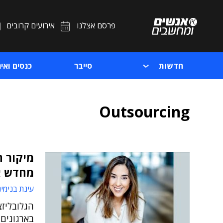
פרסם אצלנו
אירועים קרובים
חדשות
סייבר
כנסים ואיר
Outsourcing
מחדש א
עינת בנימינ
הגלובליז
בארגונים 