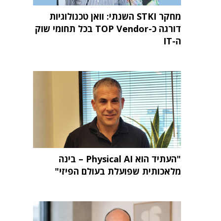
מחקר STKI השנתי: וואן טכנולוגיות
דורגה כ-TOP Vendor בכל תחומי שוק
ה-IT
"העתיד הוא Physical AI – בינה
מלאכותית שפועלת בעולם הפיזי"