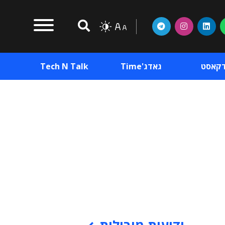
דקאסט
גאדג'Time
Tech N Talk
וכן פרסומי
תוכן פרסומי
וכן פרסומי