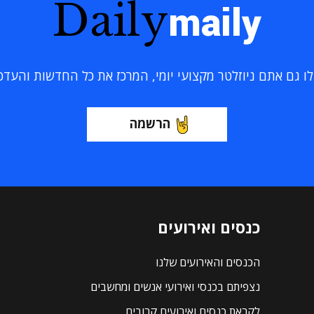
Daily
maily
 גם אתם ניוזלטר מקצועי יומי, המרכז את כל החדשות והעדכוני
הרשמה
כנסים ואירועים
הכנסים והאירועים שלנו
נצפיתם בכנסי ואירועי אנשים ומחשבים
לקראת כנסים ואירועים קרובים