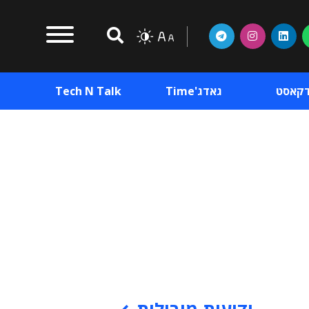
דקאסט
גאדג'Time
Tech N Talk
וכן פרסומי
תוכן פרסומי
וכן פרסומי