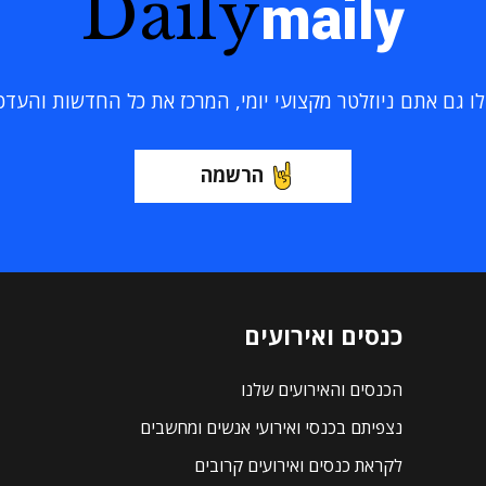
Daily
maily
 גם אתם ניוזלטר מקצועי יומי, המרכז את כל החדשות והעדכוני
הרשמה
כנסים ואירועים
הכנסים והאירועים שלנו
נצפיתם בכנסי ואירועי אנשים ומחשבים
לקראת כנסים ואירועים קרובים