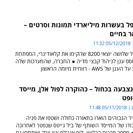
ל בעשרות מיליארדי תמונות וסרטים –
 בחיים
05/12/2018 11:32
סיפורם של שלושה יוצאי 8200 שהקימו את קלאודינרי, המפתחת
וסס ענן לניהול קבצי מדיה ● החברה, שהמערכות שלה
 AWS - רווחית מיומה הראשון
צבעה בכחול – כהוקרה לפול אלן, מייסד
ופט
ב
05/11/2018 11:48
יר הגבוהים הוארו בתאורה כחולה ושטפו את פניה
ודו של המייסד השותף של ביל גייטס שנפטר לאחרונה
מספר מבנים בבלוויו, לוס אנג'לס וניו יורק ישתתפו גם