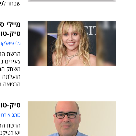
שבחר לפס
מיילי ס
טיק-טו
גלי פיאלקו
הרשת החב
צעירים בכ
משחק הגמ
הועלתה בל
הרפואה ה
טיק-טוק
כותב אורח
הרשת החב
יש בטיקטו