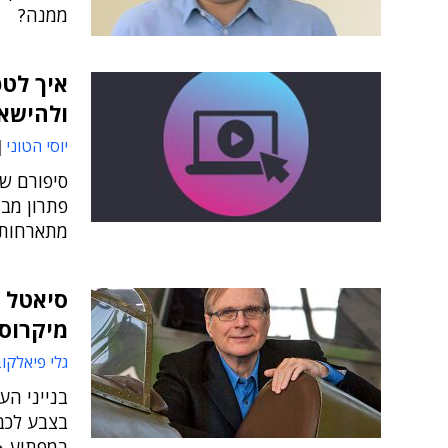
ממנה?
איך לטפ
ולהישאר
יוסי הטוני
פתרון מב
מתארחות על הענן של
סיאטל נ
מיקרוס
גלי פיאלקו
בנייני הע
בצבע לכב
במפתיע ● 