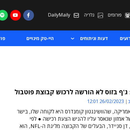
פורומים
גלריה
DailyMaily
ועים
דעות וניתוחים
היי-טק מינויים
פו
ג'ף בזוס לא הורשה לרכוש קבוצת פוטבול
ב
26/02/2023 12:01
ת
מריקה, שהוושינגטון קומנדרס היא לקוחה שלו, בישר
ת
 אמזון שנאסר עליו להגיש הצעת רכישה ● לפי
הדיווחים, דן סניידר, הבעלים של הקבוצה מליגת ה-NFL, הוא