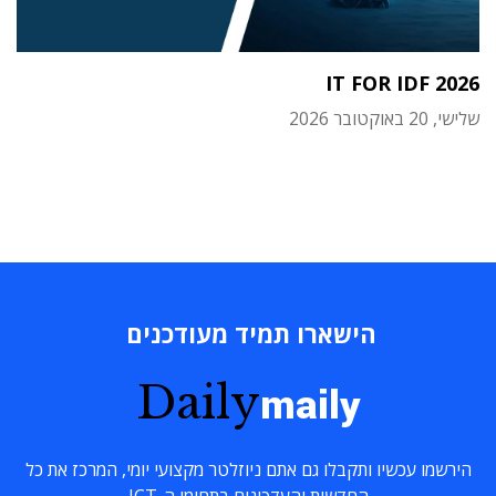
IT FOR IDF 2026
שלישי, 20 באוקטובר 2026
הישארו תמיד מעודכנים
Daily
maily
הירשמו עכשיו ותקבלו גם אתם ניוזלטר מקצועי יומי, המרכז את כל
החדשות והעדכונים בתחומי ה-ICT