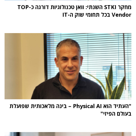
מחקר STKI השנתי: וואן טכנולוגיות דורגה כ-TOP
Vendor בכל תחומי שוק ה-IT
"העתיד הוא Physical AI – בינה מלאכותית שפועלת
בעולם הפיזי"