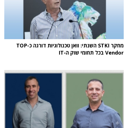
מחקר STKI השנתי: וואן טכנולוגיות דורגה כ-TOP
Vendor בכל תחומי שוק ה-IT