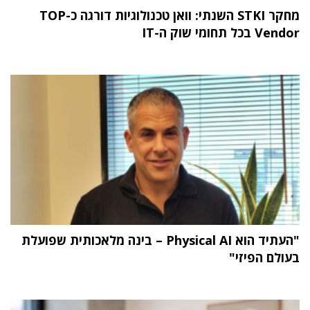
מחקר STKI השנתי: וואן טכנולוגיות דורגה כ-TOP
Vendor בכל תחומי שוק ה-IT
"העתיד הוא Physical AI – בינה מלאכותית שפועלת
בעולם הפיזי"