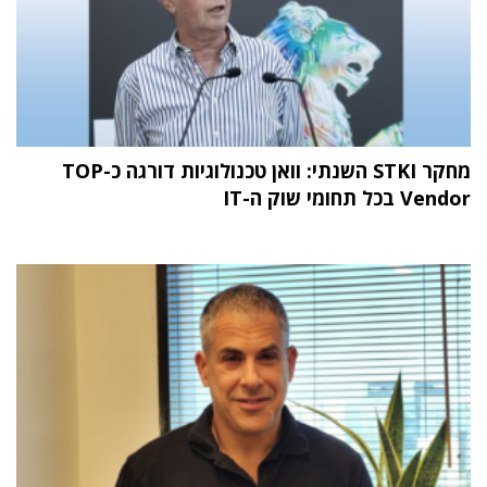
מחקר STKI השנתי: וואן טכנולוגיות דורגה כ-TOP
Vendor בכל תחומי שוק ה-IT