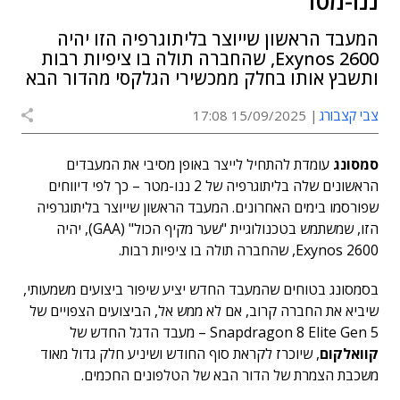
ננו-מטר
המעבד הראשון שייוצר בליתוגרפיה הזו יהיה
Exynos 2600, שהחברה תולה בו ציפיות רבות
ותשבץ אותו בחלק ממכשירי הגלקסי מהדור הבא
צבי קצבורג
15/09/2025 17:08
סמסונג
עומדת להתחיל לייצר באופן מסיבי את המעבדים
הראשונים שלה בליתוגרפיה של 2 ננו-מטר – כך לפי דיווחים
שפורסמו בימים האחרונים. המעבד הראשון שייוצר בליתוגרפיה
הזו, שמשתמש בטכנולוגיית "שער מקיף הכול" (GAA), יהיה
Exynos 2600, שהחברה תולה בו ציפיות רבות.
בסמסונג בטוחים שהמעבד החדש יציע שיפור ביצועים משמעותי,
שיביא את החברה קרוב, אם לא ממש אל, הביצועים הצפויים של
Snapdragon 8 Elite Gen 5 – מעבד הדגל החדש של
קוואלקום
, שיוכרז לקראת סוף החודש ושיניע חלק גדול מאוד
משכבת הצמרת של הדור הבא של הטלפונים החכמים.