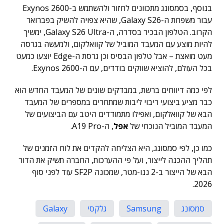
בנוסף, בסמסונג מתכוונים לחזור ולהשתמש ב-Exynos 2600
עבור משפחת ה-Galaxy S26, שהיא צפויה להשיק בפברואר
הקרוב. הטלפון הבכיר בסדרה, ה-Galaxy S26 Ultra, ימשיך
להיות מוצע עם המעבד המוביל של קוואלקום, ולמעשה בגרסה
מעט מואצת – אבל טלפון הבסיס וכן גרסת ה-Edge יוצעו כמעט
בכל העולם, להוציא שווקים בודדים, עם ה-Exynos 2600.
לפי כמה דיווחים ברשת, במבדקים שונים של המעבד החדש הוא
כבר מציע ביצועי ריבוי ליבות שמתחרים במספרים של המעבד
הבא של קוואלקום, ואפילו מתמודדים היטב עם הביצועים של
המעבד המוביל הנוכחי של
אפל
, ה-A19 Pro.
כמו כן, לפי סמסונג, היא הצליחה להקדים את לוח הזמנים של
תהליך ההכנה לייצור, ועל פי ההערכות, החברה תשיק את הדור
הבא של הייצור ב-2 ננו-מטר, שמכונה SF2P עוד לפני סוף
2026.
סמסונג
Samsung
גלקסי
Galaxy