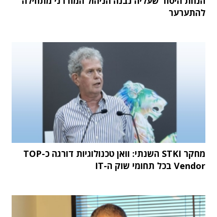
הנחת היסוד שעליה נבנה הניהול המודרני מתחילה
להתערער
מחקר STKI השנתי: וואן טכנולוגיות דורגה כ-TOP
Vendor בכל תחומי שוק ה-IT