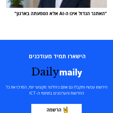
"האתגר הגדול אינו ה-AI אלא הטמעתה בארגון"
הישארו תמיד מעודכנים
Daily
maily
הירשמו עכשיו ותקבלו גם אתם ניוזלטר מקצועי יומי, המרכז את כל
החדשות והעדכונים בתחומי ה-ICT
הרשמה