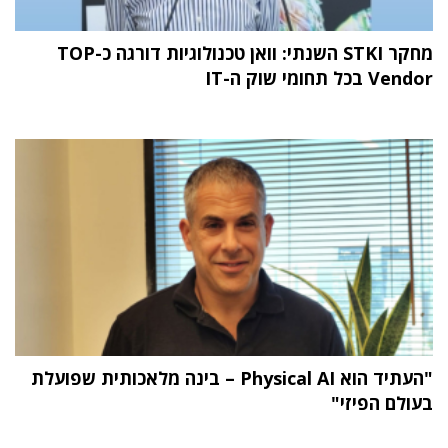
מחקר STKI השנתי: וואן טכנולוגיות דורגה כ-TOP
Vendor בכל תחומי שוק ה-IT
"העתיד הוא Physical AI – בינה מלאכותית שפועלת
בעולם הפיזי"