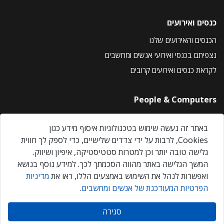
כנסים ואירועים
הכנסים והאירועים שלנו
נצפיתם בכנסי ואירועי אנשים ומחשבים
לקראת כנסים ואירועים קרובים
People & Computers
About Us
באתר זה נעשה שימוש בטכנולוגיות איסוף מידע כגון
Privacy Policy
Cookies, לרבות על ידי צדדים שלישיים, כדי לספק לך חווית
Contact Us
גלישה טובה יותר וכן למטרות סטטיסטיקה, איפיון ושיווק.
Our Events
המשך הגלישה באתר מהווה הסכמתך לכך. למידע נוסף בנושא
ואפשרות לנהל את השימוש באמצעים הללו, ראו את
מדיניות
הפרטיות המעודכנת של אנשים ומחשבים
.
אנשים ומחשבים © 2026 – כל הזכויות שמורות
סגירה
Created by