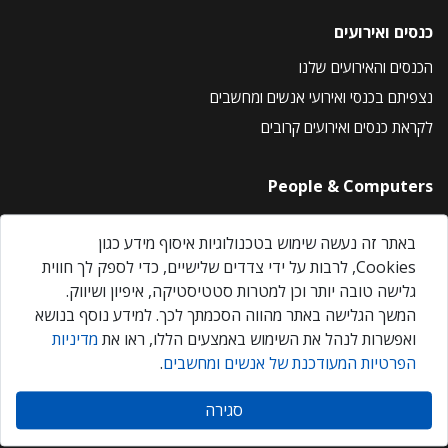
כנסים ואירועים
הכנסים והאירועים שלנו
נצפיתם בכנסי ואירועי אנשים ומחשבים
לקראת כנסים ואירועים קרובים
People & Computers
About Us
באתר זה נעשה שימוש בטכנולוגיות איסוף מידע כגון
Privacy Policy
Cookies, לרבות על ידי צדדים שלישיים, כדי לספק לך חווית
Contact Us
גלישה טובה יותר וכן למטרות סטטיסטיקה, איפיון ושיווק.
Our Events
המשך הגלישה באתר מהווה הסכמתך לכך. למידע נוסף בנושא
ואפשרות לנהל את השימוש באמצעים הללו, ראו את
מדיניות
הפרטיות המעודכנת של אנשים ומחשבים
.
אנשים ומחשבים © 2026 – כל הזכויות שמורות
סגירה
Created by