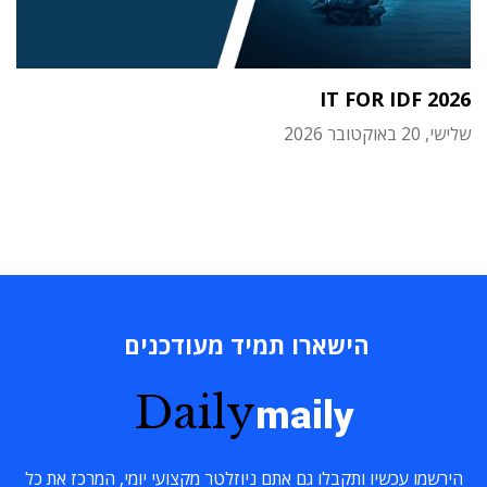
IT FOR IDF 2026
שלישי, 20 באוקטובר 2026
הישארו תמיד מעודכנים
Daily
maily
הירשמו עכשיו ותקבלו גם אתם ניוזלטר מקצועי יומי, המרכז את כל