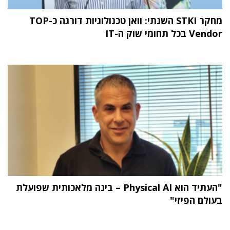
מחקר STKI השנתי: וואן טכנולוגיות דורגה כ-TOP
Vendor בכל תחומי שוק ה-IT
"העתיד הוא Physical AI – בינה מלאכותית שפועלת
בעולם הפיזי"