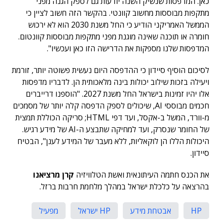
כאן. המדפסות שנשיק השנה יודעות גם לספק הגנה מפני
מתקפות מבוססות מחשוב קוונטי. בהקשר הזה חשוב לציין כי
הממשל האמריקני הודיע כי החל משנת 2030 הוא לא ירכוש
חומרה או תוכנה שאינה מוגנת מפני מתקפות מבוססות קוונטום.
המדפסות שלנו מספקות את הדרישה הזו כאן ועכשיו".
לסיכום הוסיף סיידון כי ההדפסה היום נעשית פשוטה יותר, זורמת
ויעילה בזכות שילוב יכולות בינה מלאכותית הן. לדבריו מדפסות
אלו יהיו זמינות בישראל החל משנת 2027. "הוספנו דרייברים
חכמים מבוססי AI, שיכולים לספק הדפסה קלה יותר של מסמכים
מ-וורד, המשל ב-אקסל, ועד דפי HTML; סריקה הכוללת תמצית
של החומר שנסרק, ועד למחיקה שתבצע ה-AI של מידע רגיש.
היכולות הללו הן לוקאליות, ללא מעבר של המידע לענן", הבטיח
סיידון.
את הכנס חתמה העיתונאית ואשת הטלוויזיה
קרן מרציאנו
בהרצאה על כלכלת ישראל במהלך מלחמת חרבות ברזל.
HP
אבטחת מידע
HP ישראל
מפעיל