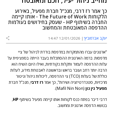
מחייב ניהול יעיל, חכם ומאובטח"
כך אמר רז דרבי, מנכ"ל חברת מפעיל, באירוע
הלקוחות The Future of Work - אותו קיימה
החברה בשיתוף HP - שעסק בחידושים בעולמות
ההדפסה המאובטחת והמחשוב
יעקב אברמוביץ'
12/01/2026 14:47
"ארגונים עברו מהתמקדות במדפסת בודדת לניהול של ציי
מדפסות. ברמה הארגונית ההסתכלות בעבר הייתה בספציפית על
עלות ההדפסה לעמוד ותקלות נקודתיות, ואילו היום השיח הוא
הרבה יותר רחב ועובר בראש ובראשונה לאבטחת מידע, לעלות
כוללת של בעלות (TCO) צי ההדפסה, ליכולות ניהול וניטור
מרכזיות, סטנדרטיזציה ושירות", כך אמר
רז דרבי
, מנכ"ל חברת
מפעיל
נין נון
(Mafil Nin Non).
דרבי דיבר בפתח כנס לקוחות אותו קיימה מפעיל בשיתוף
HP
,
בנושא הדפסה ארגונית ומחשוב.