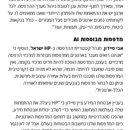
אחד, ומאידך למנף יכולות ענן לטובת ניהול מערך ההדפסה. לכל
ארגון יש את ההתאמות שלו והפתרון הייחודי שאנו מתאימים לו. על
לקוחותינו נמנים ארגונים מובילים מכל המגזרים – כולל בנקאות,
ביטוח, פיננסים, היי-טק, תעשיות, ועוד".
מדפסות מבוססות AI
אבי סיידון
, מנהל קטגוריית ההדפסה ב-
HP ישראל
, הוסיף כי
"אנחנו רואים מעבר בארגונים ממדפסות מבוזרות למרכזי הדפסה
מרכזיים. בעצם, המדפסת הופכת להיות פריט מרכזי בקומה, ואין
שום סיבה שמעבר להיותה חכמה, שהיא לא תהיה גם דקורטיבית.
המדפסות שלנו תוכננו להיות בעלות אמירה עיצובית-חדשנית,
וניתן גם לבחור מדפסות בצבעים שונים שיתאימו לאווירה
הכלל-ארגונית".
בעניין אבטחת המידע ציין סיידון כי "HP ניצלה את ההתמחות
שלה בעולמות המחשוב האישי כדי לשלב יכולות אבטחת מידע,
שהפכו סטנדרטיות במחשוב גם לתחום המדפסות הארגוניות.
כיום המדפסות שלנו נחשבות הבטוחות בעולם. אבל זה לא נגמר