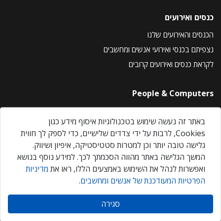
כנסים ואירועים
הכנסים והאירועים שלנו
נצפיתם בכנסי ואירועי אנשים ומחשבים
לקראת כנסים ואירועים קרובים
People & Computers
About Us
באתר זה נעשה שימוש בטכנולוגיות איסוף מידע כגון
Privacy Policy
Cookies, לרבות על ידי צדדים שלישיים, כדי לספק לך חווית
Contact Us
גלישה טובה יותר וכן למטרות סטטיסטיקה, איפיון ושיווק.
Our Events
המשך הגלישה באתר מהווה הסכמתך לכך. למידע נוסף בנושא
ואפשרות לנהל את השימוש באמצעים הללו, ראו את
מדיניות
הפרטיות המעודכנת של אנשים ומחשבים
.
אנשים ומחשבים © 2026 – כל הזכויות שמורות
סגירה
Created by