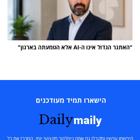
"האתגר הגדול אינו ה-AI אלא הטמעתה בארגון"
הישארו תמיד מעודכנים
Daily
maily
הירשמו עכשיו ותקבלו גם אתם ניוזלטר מקצועי יומי, המרכז את כל