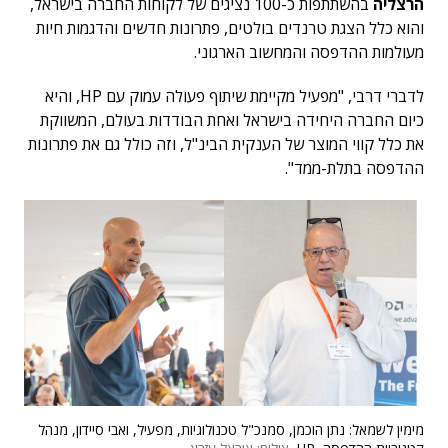
הרצליה
בהשתתפות כ-100 נציגים של לקוחות החברה בישראל,
והוא כלל הצגת טרנדים בולטים, פתרונות חדשים והדגמות חיות
מעולמות ההדפסה והמחשוב הארגוני.
לדברי דרבי, "מפעיל מקיימת שיתוף פעולה עמוק עם HP, והיא
כיום החברה היחידה בישראל ואחת הבודדות בעולם, המשווקת
את כלל קווי המוצר של הענקית הבינ"ל, וזה כולל גם את פתרונות
ההדפסה בתלת-ממד".
מימין לשמאל: נתן הוכמן, סמנכ"ל טכנולוגיות, מפעיל, ואבי סיידון, מנהל