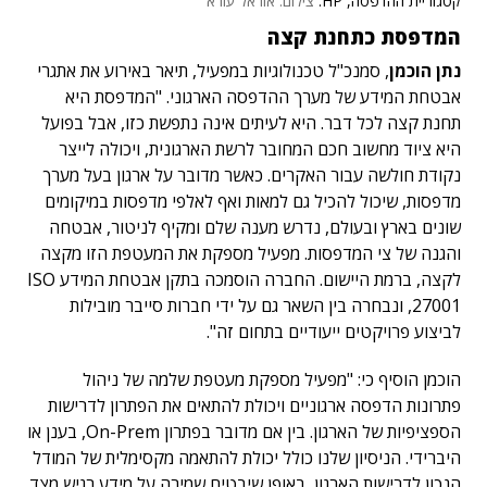
קטגוריית ההדפסה, HP.
צילום: אוראל עזרא
המדפסת כתחנת קצה
נתן הוכמן
, סמנכ"ל טכנולוגיות במפעיל, תיאר באירוע את אתגרי
אבטחת המידע של מערך ההדפסה הארגוני. "המדפסת היא
תחנת קצה לכל דבר. היא לעיתים אינה נתפשת כזו, אבל בפועל
היא ציוד מחשוב חכם המחובר לרשת הארגונית, ויכולה לייצר
נקודת חולשה עבור האקרים. כאשר מדובר על ארגון בעל מערך
מדפסות, שיכול להכיל גם למאות ואף לאלפי מדפסות במיקומים
שונים בארץ ובעולם, נדרש מענה שלם ומקיף לניטור, אבטחה
והגנה של צי המדפסות. מפעיל מספקת את המעטפת הזו מקצה
לקצה, ברמת היישום. החברה הוסמכה בתקן אבטחת המידע ISO
27001, ונבחרה בין השאר גם על ידי חברות סייבר מובילות
לביצוע פרויקטים ייעודיים בתחום זה".
הוכמן הוסיף כי: "מפעיל מספקת מעטפת שלמה של ניהול
פתרונות הדפסה ארגוניים ויכולת להתאים את הפתרון לדרישות
הספציפיות של הארגון. בין אם מדובר בפתרון On-Prem, בענן או
היברידי. הניסיון שלנו כולל יכולת להתאמה מקסימלית של המודל
הנכון לדרישות הארגון, באופן שיבטיח שמירה על מידע רגיש מצד