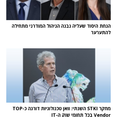
הנחת היסוד שעליה נבנה הניהול המודרני מתחילה
להתערער
מחקר STKI השנתי: וואן טכנולוגיות דורגה כ-TOP
Vendor בכל תחומי שוק ה-IT