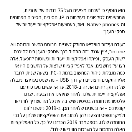
הוא הוסיף כי "אנחנו מציעים מעל 75 דגמים של אוזניות,
שמתאימים לטלפונים בעולמות ה-IP, הסיבים, הסיבים הפתוחים
וה-Native phones. זאת, באמצעות אפליקציות ייעודיות של
ספקי הענן".
"עולם ועידות הווידיאו מחולק לשניים: מבוסס מחשב ומבוסס All
in one", ציין אנגל. "זה התחיל בכך שספקי הענן רצו להיכנס
לשוק העסקי, ופיתחו אפליקציות ייעודיות ופשוטות לתפעול. אלה
רצו על מחשבים, אבל לאפליקציות שרצות על מחשבים היו אז
כמה מגבלות: ניהול המחשוב ברמת ה-PC, בשעה שניתן לחבר
אליו התקנים חיצוניים רק דרך USB – מה שמטבעו יוצר מגבלה
של מרחק. זיהינו את זה ב-2018. עד אז עשינו מערכות עם
אפליקציה ייעודית שלנו. לאחר שזיהינו את הבעיה, יצרנו
פלטפורמת חומרה בסיסית שיש בה את כל מה שצריך לווידיאו
קונפרנס – אז ובשנים שלאחר מכן. ב-2019 ניגשנו לזום
ולמיקרוסופט והצענו להן לכתוב את האפליקציות שלהן על גבי
החומרה שלנו. בספטמבר 2019 הכרזנו על כך. כל האפליקציות
האלה נתמכות על מערכות הווידיאו שלנו".