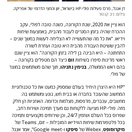
דן אנגל, מרכז פעילות פולי-HP בישראל, יוון והחצי הדרומי של אפריקה.
צילום: ניב קנטור
הוא ציין את 2020, שנת הקורונה, כשנה טובה לפולי, עקב
ההכרח שהיה בזמן הסגרים לעבוד מהבית, באמצעות שיחות
וידיאו. "את כל מה שהתעשייה לא הצליחה לעשות במשך שנים –
להבין ששיטת העבודה מהבית היא טובה ועוזרת לשורה
התחתונה – היא הבינה בן לילה בזמן הקורונה". הוא ציין שגם
ראשי מדינות סיפרו בשיחות
זום
כיצד הם מטפלים בקורונה –
בהם ראש הממשלה,
בנימין נתניהו
, תוך שהם משתמשים במוצר
של פולי.
"HP היא היצרן היחיד בעולם שמספק כמעט את כל טכנולוגיית
המחשוב שהעובד בחברה או בבית חש, נוגע ומשתמש בה:
מחשבים, עכברים, מדפסות, מצלמות וכדומה. האוזניות הן חלק
מזה. פולי-HP מציעה ללקוחות גם מערך תמיכה ושירות רחב,
שפרוס בכל העולם ושזמין 24/7, וכן שירותים מקצועיים ותמיכה
בכל פלטפורמות שיחות הווידיאו המובילות – זום, Teams של
מיקרוסופט
, Webex של
סיסקו
ו-Google meet", אמר אנגל.