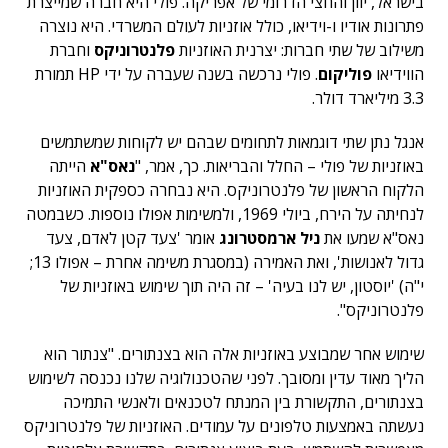
בישראל, יוון והחצי הדרומי של אפריקה. פולי היא חברה שמייצרת
פתרונות אודיו ו-וידיאו, כולל אוזניות לעולם המשרדי. היא נוצרה
משילוב של שתי חברות: יצרנית האוזניות
פלנטרוניקס
וחברת
הווידיאו
פוליקום
. פולי נרכשה בשנה שעברה על ידי HP תמורת
3.3 מיליארד דולר.
אנגל נתן שתי דוגמאות לתחומים שבהם יש לקוחות שמשתמשים
באוזניות של פולי – החלל והבריאות. כך, אמר, "
נאס"א
הייתה
הלקוח הראשון של פלנטרוניקס. היא נבחרה כספקית האוזניות
לנחיתה על הירח, ביולי 1969, ולמשימות אפולו נוספות. כשבמטה
נאס"א שמעו את
ניל ארמסטרונג
אומר 'צעד קטן לאדם, צעד
גדול לאנושות', ואת האמירה (במסגרת משימה אחרת – אפולו 13;
י"ה) 'יוסטון, יש לנו בעיה' – זה היה תוך שימוש באוזניות של
פלנטרוניקס".
שימוש אחר שמבוצע באוזניות אלה הוא בצנתורים. "צנתור הוא
הליך מאוד עדין ומסובך. לפני שהטכנולוגיה שלנו נכנסה לשימוש
בצנתורים, התקשורת בין המנתח לטכנאים ולאנשי התמיכה
נעשתה באמצעות טלפונים על עמודים. האוזניות של פלנטרוניקס