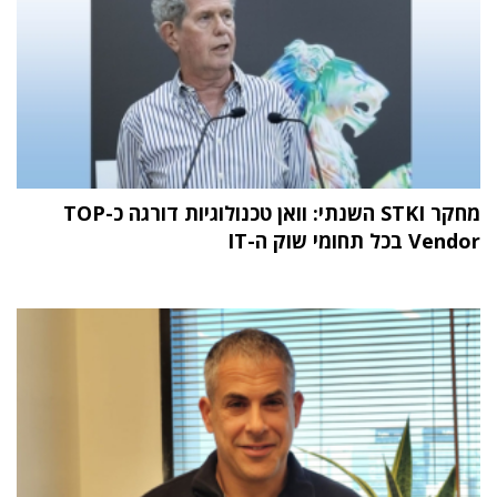
מחקר STKI השנתי: וואן טכנולוגיות דורגה כ-TOP
Vendor בכל תחומי שוק ה-IT