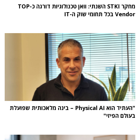
מחקר STKI השנתי: וואן טכנולוגיות דורגה כ-TOP
Vendor בכל תחומי שוק ה-IT
"העתיד הוא Physical AI – בינה מלאכותית שפועלת
בעולם הפיזי"