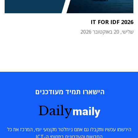
IT FOR IDF 2026
שלישי, 20 באוקטובר 2026
הישארו תמיד מעודכנים
Daily
maily
הירשמו עכשיו ותקבלו גם אתם ניוזלטר מקצועי יומי, המרכז את כל
החדשות והעדכונים בתחומי ה-ICT