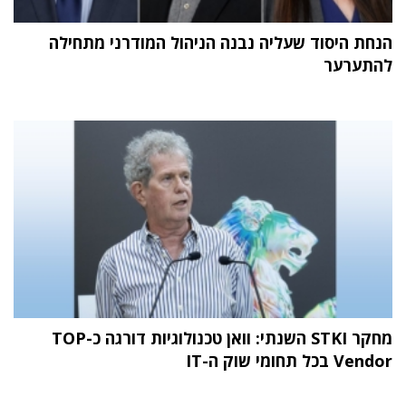
הנחת היסוד שעליה נבנה הניהול המודרני מתחילה
להתערער
מחקר STKI השנתי: וואן טכנולוגיות דורגה כ-TOP
Vendor בכל תחומי שוק ה-IT