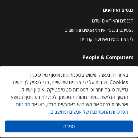
כנסים ואירועים
הכנסים והאירועים שלנו
נצפיתם בכנסי ואירועי אנשים ומחשבים
לקראת כנסים ואירועים קרובים
People & Computers
About Us
באתר זה נעשה שימוש בטכנולוגיות איסוף מידע כגון
Privacy Policy
Cookies, לרבות על ידי צדדים שלישיים, כדי לספק לך חווית
Contact Us
גלישה טובה יותר וכן למטרות סטטיסטיקה, איפיון ושיווק.
Our Events
המשך הגלישה באתר מהווה הסכמתך לכך. למידע נוסף בנושא
ואפשרות לנהל את השימוש באמצעים הללו, ראו את
מדיניות
הפרטיות המעודכנת של אנשים ומחשבים
.
אנשים ומחשבים © 2026 – כל הזכויות שמורות
סגירה
Created by