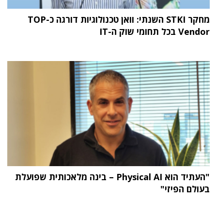
מחקר STKI השנתי: וואן טכנולוגיות דורגה כ-TOP
Vendor בכל תחומי שוק ה-IT
"העתיד הוא Physical AI – בינה מלאכותית שפועלת
בעולם הפיזי"