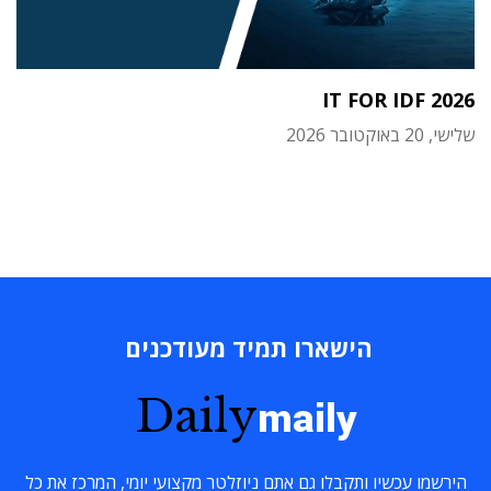
IT FOR IDF 2026
שלישי, 20 באוקטובר 2026
הישארו תמיד מעודכנים
Daily
maily
הירשמו עכשיו ותקבלו גם אתם ניוזלטר מקצועי יומי, המרכז את כל