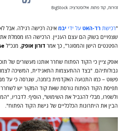
זהירות, קוד פתוח. אילוסטרציה: BigStock
"
רכישת
רד-האט
על ידי
יבמ
אינה רכישה רגילה. אבל לא
שצפויים בשוק הם עצם העניין. הרכישה הזו מסמלת את 
הפטנטים הישן והמסוגר", כך אמר
דורון אופק
, מנכ"ל
se
אופק ציין כי הקוד הפתוח שחרר אותנו מעשורים של תוכנ
גבולותיהם. "בצד ההתעצמות התאגידית, המשיכה לצמו
פשוט – כמו התנועה האקדמית בזמנה, שגרסה כי על מנת
תפיסת הקוד הפתוח גורסת שאת קוד המקור יש לשחרר ול
ולשפרו, מבלי להגביל את השימוש", הוסיף. לדבריו, "ה
הבין את היתרונות הכלכליים של גישת הקוד הפתוח".