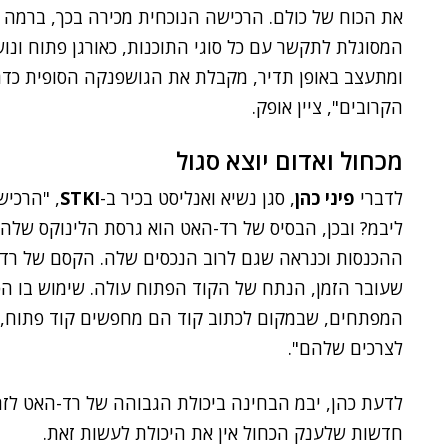
את הכוח של כולם. הרכישה הנוכחית מכירה בכך, ברמה ה
המסוגלת לתקשר עם כל סוגי התוכנות, כאורגן פתוח ונ
ומתעצב באופן תדיר, מקבלת את הגושפנקה הסופית כדר
הקרובים", ציין אופק.
מכחול ואדום יוצא סגול
לדברי
פיני כהן
, סגן נשיא ואנליסט בכיר ב-
STKI
, "הרכי
ליבמ? ובכן, הבסיס של רד-האט הוא גרסת הלינוקס שלה
ההכנסות וכנראה שגם לרוב הנכסים שלה. הקסם של רד-
שעובר הזמן, הנתח של הקוד הפתוח עולה. שימוש בו ה
המפתחים, שבמקום לכתוב קוד הם מחפשים קוד פתוח, 
לצרכים שלהם".
לדעת כהן, יבמ הבחינה ביכולת הגבוהה של רד-האט לזהו
חדשות שלענק הכחול אין את היכולת לעשות זאת.