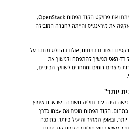
הוא העיר שרד-האט לא הייתה מהחברות הראשונות שפיתחו את פרויקט הקוד הפתוח OpenStack,
עקפה את מיראנטיס והייתה לחברה המובילה
ויקטים השונים בתחום, אולם בהחלט מדובר על
של רד-האט תמשיך להתפתח ולמשוך את
ת מוצרים דומים ומתחרים לשווקי הביניים,
ת יותר"
רכישה הינה עוד חוליה חשובה בשרשרת אימוץ
 בתחום. הקוד הפתוח מוכיח את עצמו כדרך
תר, ובאופן המהיר והיעיל ביותר. בתוכנה
 80% קוד פתוח, שמעליו כ-20% קוד ייחודי. כשיש בחוץ מיליוני ספריות קוד פתוח