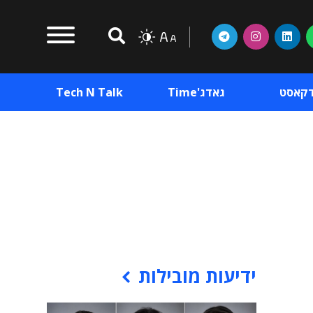
דקאסט
גאדג'Time
Tech N Talk
וכן פרסומי
תוכן פרסומי
וכן פרסומי
ידיעות מובילות