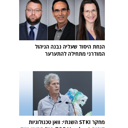
הנחת היסוד שעליה נבנה הניהול
המודרני מתחילה להתערער
מחקר STKI השנתי: וואן טכנולוגיות