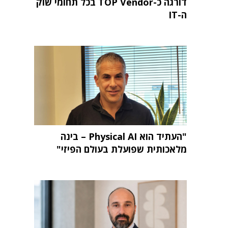
דורגה כ-TOP Vendor בכל תחומי שוק
ה-IT
"העתיד הוא Physical AI – בינה
מלאכותית שפועלת בעולם הפיזי"