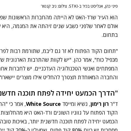
פיני כהן, אנליסט בכיר ב-STKI. צילום: ניב קנטור
אולם לאחר שלפני כשבע שנים זיהתה את המגמה, היא 
בתחום.
"תחום הקוד הפתוח לא זר גם ליבמ, שתורמת רבות לפר
מכפיל כוח", אמר כהן. "יש לקוות שהתרבות הארגונית 
המפתחים ואנשי הטכנולוגיה העדכניים. יש לחברות אחרו
והחברה המאוחדת תצטרך להחליט אילו מוצרים יישארו".
"הדרך הכמעט יחידה לפתח תוכנה חדשני
ד"ר
רון רימון
, נשיא ומייסד
White Source
, אמר כי "ה
הקוד הפתוח על גווניו השונים ורד-האט היא מהחלוצות
הכמעט יחידה לפתח תוכנה חדשנית יותר, באיכות טובה יו
מסחרית יש כיום