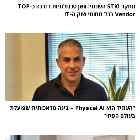
מחקר STKI השנתי: וואן טכנולוגיות דורגה כ-TOP
Vendor בכל תחומי שוק ה-IT
"העתיד הוא Physical AI – בינה מלאכותית שפועלת
בעולם הפיזי"