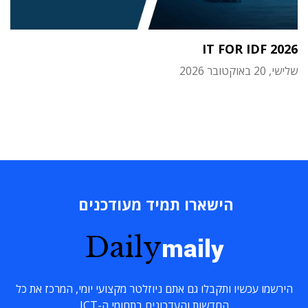
IT FOR IDF 2026
שלישי, 20 באוקטובר 2026
הישארו תמיד מעודכנים
Daily
maily
הירשמו עכשיו ותקבלו גם אתם ניוזלטר מקצועי יומי, המרכז את כל
החדשות והעדכונים בתחומי ה-ICT